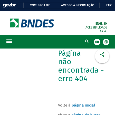
COMUNICA BR
ACESSO À INFORMAÇÃO
PARTI
ENGLISH
ACESSIBILIDADE
A+
A-
Busca
Página
não
encontrada -
erro 404
Volte à
página inicial
Visite a
página de busca