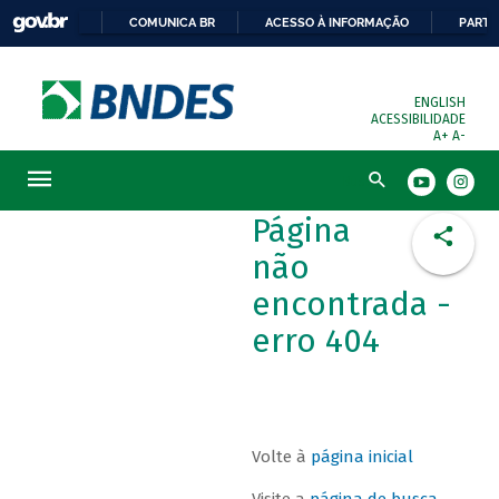
COMUNICA BR
ACESSO À INFORMAÇÃO
PARTI
ENGLISH
ACESSIBILIDADE
A+
A-
Busca
Página
não
encontrada -
erro 404
Volte à
página inicial
Visite a
página de busca