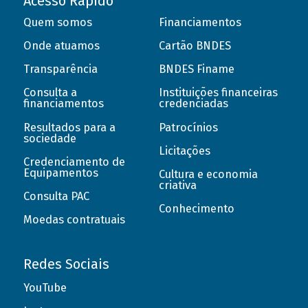
Acesso Rápido
Quem somos
Financiamentos
Onde atuamos
Cartão BNDES
Transparência
BNDES Finame
Consulta a
Instituições financeiras
financiamentos
credenciadas
Resultados para a
Patrocínios
sociedade
Licitações
Credenciamento de
Equipamentos
Cultura e economia
criativa
Consulta PAC
Conhecimento
Moedas contratuais
Redes Sociais
YouTube