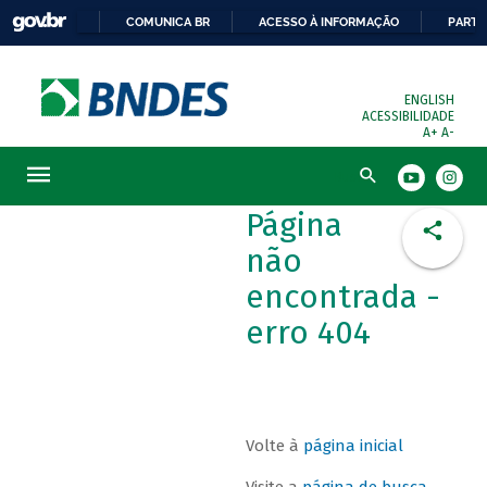
COMUNICA BR
ACESSO À INFORMAÇÃO
PARTI
ENGLISH
ACESSIBILIDADE
A+
A-
Busca
Página
não
encontrada -
erro 404
Volte à
página inicial
Visite a
página de busca