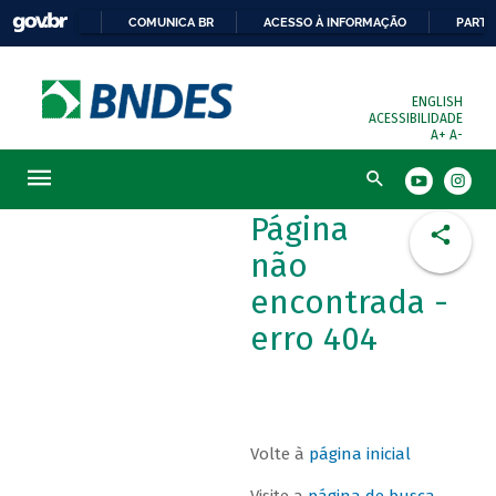
COMUNICA BR
ACESSO À INFORMAÇÃO
PARTI
ENGLISH
ACESSIBILIDADE
A+
A-
Busca
Página
não
encontrada -
erro 404
Volte à
página inicial
Visite a
página de busca