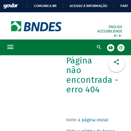
COMUNICA BR
ACESSO À INFORMAÇÃO
PARTI
ENGLISH
ACESSIBILIDADE
A+
A-
Busca
Página
não
encontrada -
erro 404
Volte à
página inicial
Visite a
página de busca