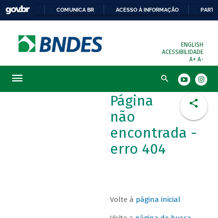
COMUNICA BR
ACESSO À INFORMAÇÃO
PARTI
ENGLISH
ACESSIBILIDADE
A+
A-
Busca
Página
não
encontrada -
erro 404
Volte à
página inicial
Visite a
página de busca