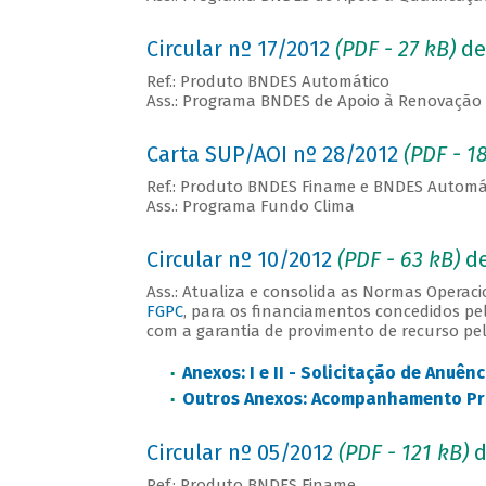
Circular nº 17/2012
(PDF -
27 kB
)
de
Ref.: Produto BNDES Automático
Ass.: Programa BNDES de Apoio à Renovação
Carta SUP/AOI nº 28/2012
(PDF - 1
Ref.: Produto BNDES Finame e BNDES Automá
Ass.: Programa Fundo Clima
Circular nº 10/2012
(PDF - 63
kB
)
de
Ass.: Atualiza e consolida as Normas Operac
FGPC
, para os financiamentos concedidos p
com a garantia de provimento de recurso pe
Anexos: I e II - Solicitação de Anuênc
Outros Anexos: Acompanhamento Pro
Circular nº 05/2012
(PDF - 121 kB)
d
Ref.: Produto BNDES Finame