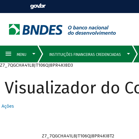
Z7_7QGCHA41L8JT106QJ8PR4KI8D3
Visualizador do 
Ações
Z7_7QGCHA41L8JT106QJ8PR4KI8T2