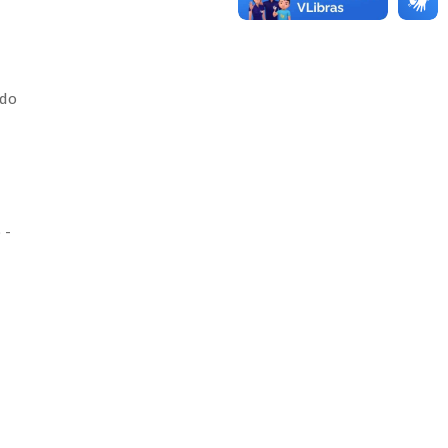
 do
 -