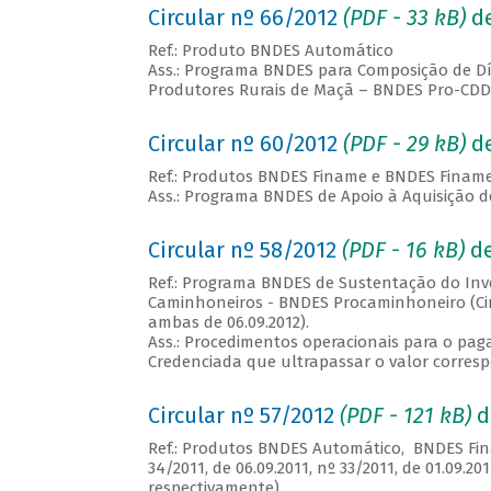
Circular nº 66/2012
(PDF - 33
kB
)
de
Ref.: Produto BNDES Automático
Ass.: Programa BNDES para Composição de Dí
Produtores Rurais de Maçã – BNDES Pro-CD
Circular nº 60/2012
(PDF - 29
kB
)
de
Ref.: Produtos BNDES Finame e BNDES Finame
Ass.: Programa BNDES de Apoio à Aquisição 
Circular nº 58/2012
(PDF - 16
kB
)
de
Ref.: Programa BNDES de Sustentação do In
Caminhoneiros - BNDES Procaminhoneiro (Cir
ambas de 06.09.2012).
Ass.: Procedimentos operacionais para o pa
Credenciada que ultrapassar o valor corresp
Circular nº 57/2012
(PDF - 121
kB
)
d
Ref.: Produtos BNDES Automático, BNDES Fin
34/2011, de 06.09.2011, nº 33/2011, de 01.09.201
respectivamente)