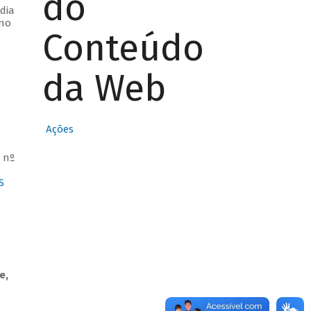
do
dia
 no
Conteúdo
da Web
Ações
 nº
S
e,