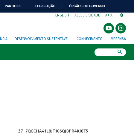
PARTICIPE
LEGISLAÇÃO
ÓRGÃOS DO GOVERNO
⁣
ENGLISH
ACESSIBILIDADE
A+
A-
NCIA
DESENVOLVIMENTO SUSTENTÁVEL
CONHECIMENTO
IMPRENSA
Busca
Z7_7QGCHA41L8JT106QJ8PR4KI8T5