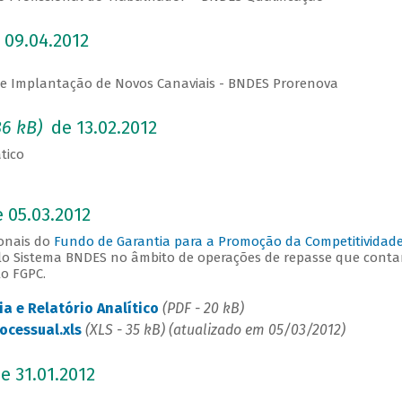
 09.04.2012
 e Implantação de Novos Canaviais - BNDES Prorenova
86
kB
)
de 13.02.2012
tico
 05.03.2012
ionais do
Fundo de Garantia para a Promoção da Competitividade
elo Sistema BNDES no âmbito de operações de repasse que cont
lo FGPC.
ia e Relatório Analítico
(PDF -
20 kB
)
cessual.xls
(XLS - 35 kB) (atualizado em 05/03/2012)
e 31.01.2012