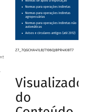
Normas de apoio à exportação
Normas para operações indiretas
Normas para operações indiretas
agropecuárias
Normas para operações indiretas não
automáticas
a
Avisos e circulares antigos (até 2012)
Z7_7QGCHA41L8JT106QJ8PR4KI8T7
 nº
,
Visualizador
do
Conteúdo