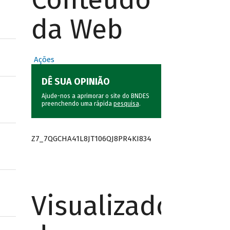
da Web
Ações
DÊ SUA OPINIÃO
Ajude-nos a aprimorar o site do BNDES
preenchendo uma rápida
pesquisa
.
Z7_7QGCHA41L8JT106QJ8PR4KI834
Visualizador