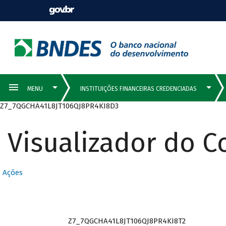
Z7_7QGCHA41L8JT106QJ8PR4KI8D3
Visualizador do 
Ações
Z7_7QGCHA41L8JT106QJ8PR4KI8T2