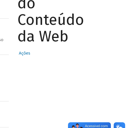
do
Conteúdo
da Web
so
Ações