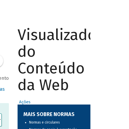
Visualizador
do
Conteúdo
ento
da Web
as
Ações
MAIS SOBRE NORMAS
Normas e circulares