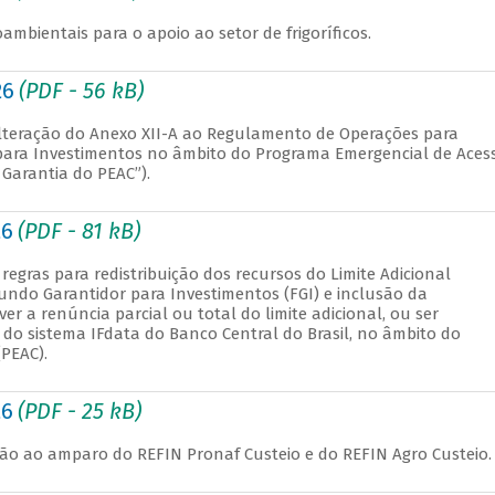
ioambientais para o apoio ao setor de frigoríficos.
26
(PDF - 56 kB)
alteração do Anexo XII-A ao Regulamento de Operações para
para Investimentos no âmbito do Programa Emergencial de Aces
Garantia do PEAC”).
26
(PDF - 81 kB)
regras para redistribuição dos recursos do Limite Adicional
undo Garantidor para Investimentos (FGI) e inclusão da
er a renúncia parcial ou total do limite adicional, ou ser
r do sistema IFdata do Banco Central do Brasil, no âmbito do
PEAC).
26
(PDF - 25 kB)
ção ao amparo do REFIN Pronaf Custeio e do REFIN Agro Custeio.