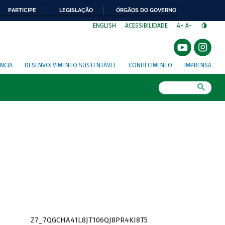
PARTICIPE
LEGISLAÇÃO
ÓRGÃOS DO GOVERNO
⁣
ENGLISH
ACESSIBILIDADE
A+
A-
NCIA
DESENVOLVIMENTO SUSTENTÁVEL
CONHECIMENTO
IMPRENSA
Busca
Z7_7QGCHA41L8JT106QJ8PR4KI8T5