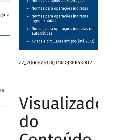
Normas de apoio à exportação
Normas para operações indiretas
ágina
Normas para operações indiretas
agropecuárias
Normas para operações indiretas não
automáticas
Avisos e circulares antigos (até 2012)
Z7_7QGCHA41L8JT106QJ8PR4KI8T7
ma
Visualizador
do
Conteúdo