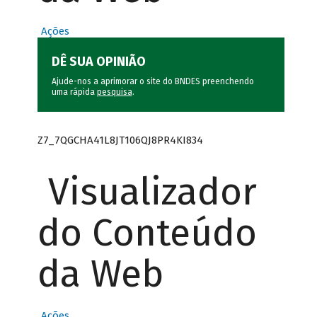
Ações
DÊ SUA OPINIÃO
Ajude-nos a aprimorar o site do BNDES preenchendo
uma rápida
pesquisa
.
Z7_7QGCHA41L8JT106QJ8PR4KI834
Visualizador
do Conteúdo
da Web
Ações