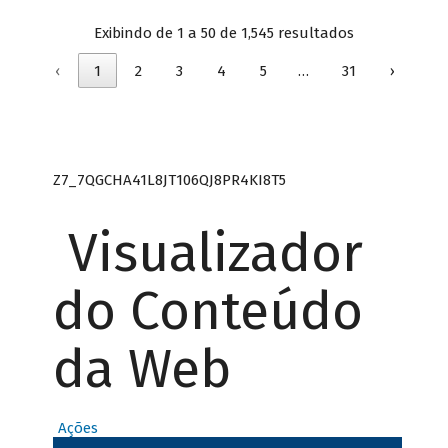
Exibindo de 1 a 50 de 1,545 resultados
‹
1
2
3
4
5
…
31
›
Z7_7QGCHA41L8JT106QJ8PR4KI8T5
Visualizador
do Conteúdo
da Web
Ações