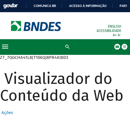
COMUNICA BR
ACESSO À INFORMAÇÃO
PARTI
ENGLISH
ACESSIBILIDADE
A+
A-
Busca
Z7_7QGCHA41L8JT106QJ8PR4KI8D3
Visualizador do
Conteúdo da Web
Ações