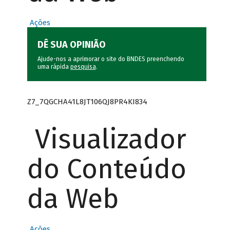
Ações
DÊ SUA OPINIÃO
Ajude-nos a aprimorar o site do BNDES preenchendo
uma rápida
pesquisa
.
Z7_7QGCHA41L8JT106QJ8PR4KI834
Visualizador
do Conteúdo
da Web
Ações