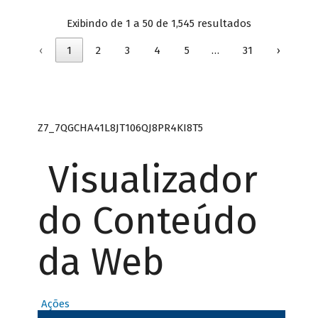
Exibindo de 1 a 50 de 1,545 resultados
‹
1
2
3
4
5
…
31
›
Z7_7QGCHA41L8JT106QJ8PR4KI8T5
Visualizador
do Conteúdo
da Web
Ações