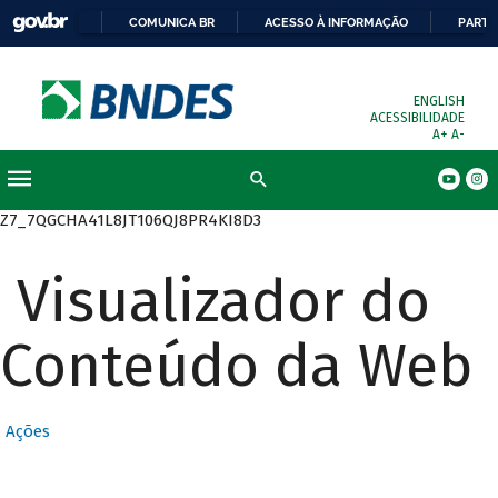
COMUNICA BR
ACESSO À INFORMAÇÃO
PARTI
ENGLISH
ACESSIBILIDADE
A+
A-
Busca
Z7_7QGCHA41L8JT106QJ8PR4KI8D3
Visualizador do
Conteúdo da Web
Ações