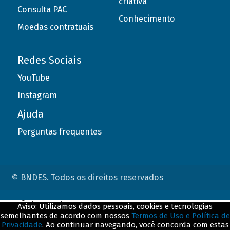
criativa
Consulta PAC
Conhecimento
Moedas contratuais
Redes Sociais
YouTube
Instagram
Ajuda
Perguntas frequentes
© BNDES. Todos os direitos reservados
ConteÃºdo complementar
Aviso: Utilizamos dados pessoais, cookies e tecnologias
semelhantes de acordo com nossos
Termos de Uso e Política de
${title}
${badge}
Privacidade
. Ao continuar navegando, você concorda com estas