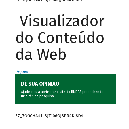
Visualizador
do Conteúdo
da Web
Ações
DÊ SUA OPINIÃO
Ajude-nos a aprimorar o site do BNDES preenchendo
uma rápida
pesquisa
.
Z7_7QGCHA41L8JT106QJ8PR4KI8D4