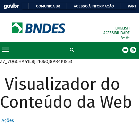
COMUNICA BR
ACESSO À INFORMAÇÃO
PARTI
ENGLISH
ACESSIBILIDADE
A+
A-
Busca
Z7_7QGCHA41L8JT106QJ8PR4KI853
Visualizador do
Conteúdo da Web
Ações