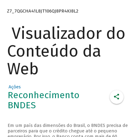
Z7_7QGCHA41L8JT106QJ8PR4KI8L2
Visualizador do
Conteúdo da
Web
Ações
Reconhecimento
BNDES
Em um país das dimensões do Brasil, o BNDES precisa de
parceiros para que o crédito chegue até o pequeno
empresário. Por isso, o Banco conta com mais de 60