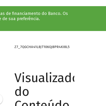
nhas de financiamento do Banco. Os
e de sua preferência.
Z7_7QGCHA41L8JT106QJ8PR4KI8L5
Visualizador
do
Conteúdo