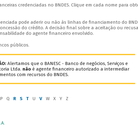
inanceiras credenciadas no BNDES. Clique em cada nome para obt
edenciada pode aderir ou não às linhas de financiamento do BND
oncessão do crédito. A decisão final sobre a aceitação ou recus
nsabilidade do agente financeiro envolvido.
ncos públicos.
ÃO:
Alertamos que o BANESC - Banco de negócios, Serviços e
oria Ltda.
não
é agente financeiro autorizado a intermediar
amentos com recursos do BNDES.
P Q
R
S
T
U
V
W X Y Z
A.