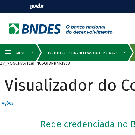
Z7_7QGCHA41L8JT106QJ8PR4KI853
Visualizador do 
Ações
Rede credenciada no B