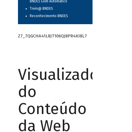
BNDES Exim Automático
Trein@ BNDES
Reconhecimento BNDES
Z7_7QGCHA41L8JT106QJ8PR4KI8L7
Visualizador
do
Conteúdo
da Web