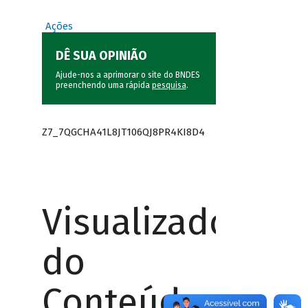
Ações
DÊ SUA OPINIÃO
Ajude-nos a aprimorar o site do BNDES
preenchendo uma rápida
pesquisa
.
Z7_7QGCHA41L8JT106QJ8PR4KI8D4
Visualizador
do
Conteúdo