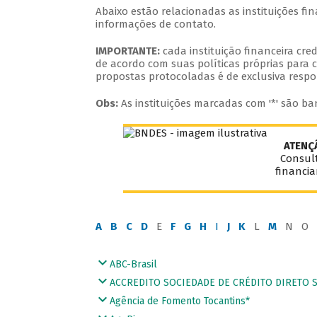
Abaixo estão relacionadas as instituições f
informações de contato.
IMPORTANTE:
cada instituição financeira cr
de acordo com suas políticas próprias para c
propostas protocoladas é de exclusiva respo
Obs:
As instituições marcadas com '*' são ba
ATENÇ
Consult
financi
A
B
C
D
E
F
G
H
I
J
K
L
M
N O 
ABC-Brasil
ACCREDITO SOCIEDADE DE CRÉDITO DIRETO S.
Agência de Fomento Tocantins*