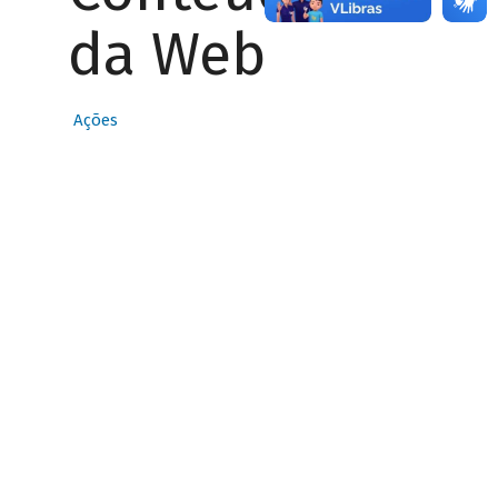
da Web
Ações