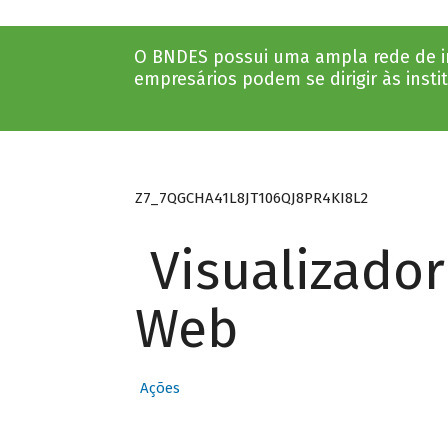
O BNDES possui uma ampla rede de ins
empresários podem se dirigir às insti
Z7_7QGCHA41L8JT106QJ8PR4KI8L2
Visualizado
Web
Ações