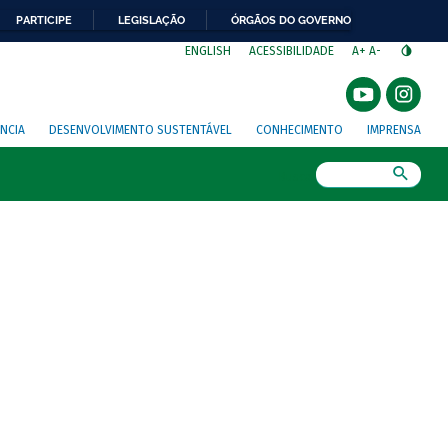
PARTICIPE
LEGISLAÇÃO
ÓRGÃOS DO GOVERNO
⁣
ENGLISH
ACESSIBILIDADE
A+
A-
NCIA
DESENVOLVIMENTO SUSTENTÁVEL
CONHECIMENTO
IMPRENSA
Busca