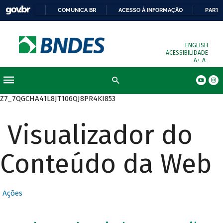
COMUNICA BR
ACESSO À INFORMAÇÃO
PARTI
ENGLISH
ACESSIBILIDADE
A+
A-
Busca
Z7_7QGCHA41L8JT106QJ8PR4KI853
Visualizador do
Conteúdo da Web
Ações