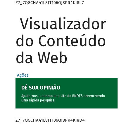
Z7_7QGCHA41L8JT106QJ8PR4KI8L7
Visualizador
do Conteúdo
da Web
Ações
DÊ SUA OPINIÃO
Ajude-nos a aprimorar o site do BNDES preenchendo
uma rápida
pesquisa
.
Z7_7QGCHA41L8JT106QJ8PR4KI8D4