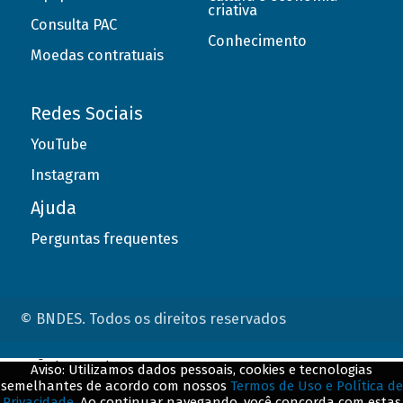
criativa
Consulta PAC
Conhecimento
Moedas contratuais
Redes Sociais
YouTube
Instagram
Ajuda
Perguntas frequentes
© BNDES. Todos os direitos reservados
ConteÃºdo complementar
Aviso: Utilizamos dados pessoais, cookies e tecnologias
semelhantes de acordo com nossos
Termos de Uso e Política de
${title}
${badge}
Privacidade
. Ao continuar navegando, você concorda com estas