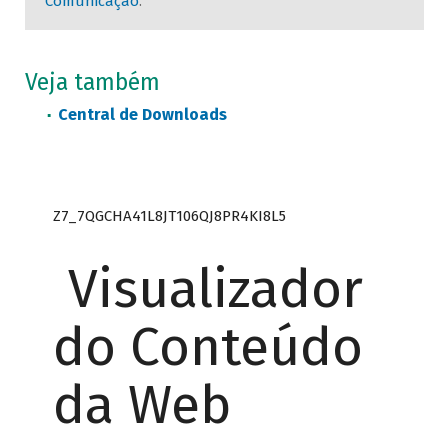
Comunicação
.
Veja também
Central de Downloads
Z7_7QGCHA41L8JT106QJ8PR4KI8L5
Visualizador
do Conteúdo
da Web