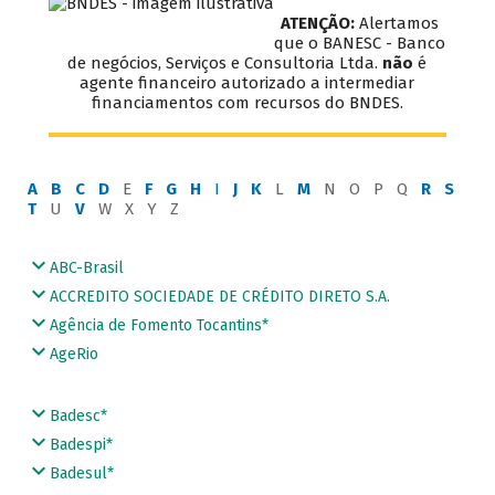
ATENÇÃO:
Alertamos
que o BANESC - Banco
de negócios, Serviços e Consultoria Ltda.
não
é
agente financeiro autorizado a intermediar
financiamentos com recursos do BNDES.
A
B
C
D
E
F
G
H
I
J
K
L
M
N O P Q
R
S
T
U
V
W X Y Z
ABC-Brasil
ACCREDITO SOCIEDADE DE CRÉDITO DIRETO S.A.
Agência de Fomento Tocantins*
AgeRio
Badesc*
Badespi*
Badesul*