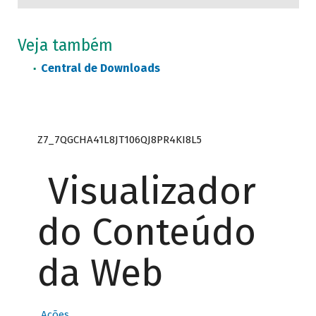
Veja também
Central de Downloads
Z7_7QGCHA41L8JT106QJ8PR4KI8L5
Visualizador
do Conteúdo
da Web
Ações