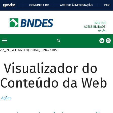
COMUNICA BR
ACESSO À INFORMAÇÃO
PARTI
ENGLISH
ACESSIBILIDADE
A+
A-
Busca
Z7_7QGCHA41L8JT106QJ8PR4KI853
Visualizador do
Conteúdo da Web
Ações