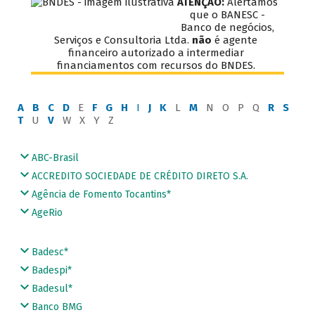
ATENÇÃO:
Alertamos
que o BANESC -
Banco de negócios,
Serviços e Consultoria Ltda.
não
é agente
financeiro autorizado a intermediar
financiamentos com recursos do BNDES.
A
B
C
D
E
F
G
H
I
J
K
L
M
N O P Q
R
S
T
U
V
W X Y Z
ABC-Brasil
ACCREDITO SOCIEDADE DE CRÉDITO DIRETO S.A.
Agência de Fomento Tocantins*
AgeRio
Badesc*
Badespi*
Badesul*
Banco BMG