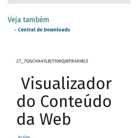
Veja também
Central de Downloads
Z7_7QGCHA41L8JT106QJ8PR4KI8L5
Visualizador
do Conteúdo
da Web
Ações