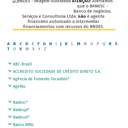
ATENÇÃO:
Alertamos
que o BANESC -
Banco de negócios,
Serviços e Consultoria Ltda.
não
é agente
financeiro autorizado a intermediar
financiamentos com recursos do BNDES.
A
B
C
D
E
F
G
H
I
J
K
L
M
N O P Q
R
S
T
U
V
W X Y Z
ABC-Brasil
ACCREDITO SOCIEDADE DE CRÉDITO DIRETO S.A.
Agência de Fomento Tocantins*
AgeRio
Badesc*
Badespi*
Badesul*
Banco BMG