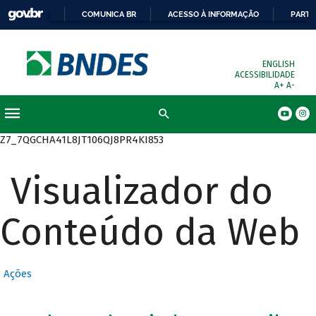
COMUNICA BR
ACESSO À INFORMAÇÃO
PARTI
ENGLISH
ACESSIBILIDADE
A+
A-
Busca
Z7_7QGCHA41L8JT106QJ8PR4KI853
Visualizador do
Conteúdo da Web
Ações