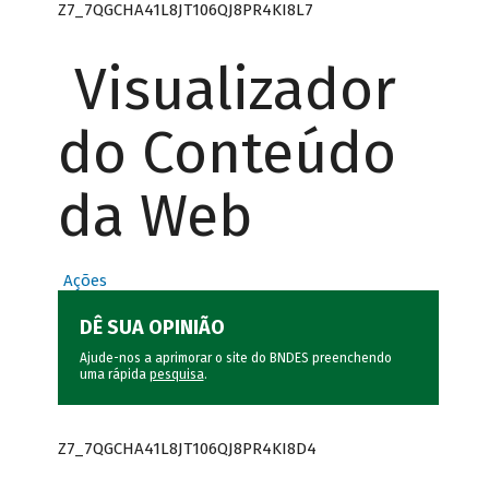
Z7_7QGCHA41L8JT106QJ8PR4KI8L7
Visualizador
do Conteúdo
da Web
Ações
DÊ SUA OPINIÃO
Ajude-nos a aprimorar o site do BNDES preenchendo
uma rápida
pesquisa
.
Z7_7QGCHA41L8JT106QJ8PR4KI8D4