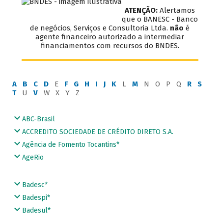
ATENÇÃO:
Alertamos
que o BANESC - Banco
de negócios, Serviços e Consultoria Ltda.
não
é
agente financeiro autorizado a intermediar
financiamentos com recursos do BNDES.
A
B
C
D
E
F
G
H
I
J
K
L
M
N O P Q
R
S
T
U
V
W X Y Z
ABC-Brasil
ACCREDITO SOCIEDADE DE CRÉDITO DIRETO S.A.
Agência de Fomento Tocantins*
AgeRio
Badesc*
Badespi*
Badesul*