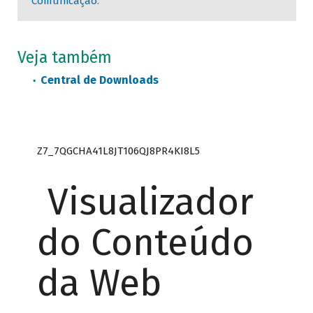
Comunicação
.
Veja também
Central de Downloads
Z7_7QGCHA41L8JT106QJ8PR4KI8L5
Visualizador
do Conteúdo
da Web