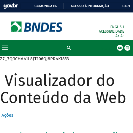
COMUNICA BR
ACESSO À INFORMAÇÃO
PARTI
ENGLISH
ACESSIBILIDADE
A+
A-
Busca
Z7_7QGCHA41L8JT106QJ8PR4KI853
Visualizador do
Conteúdo da Web
Ações