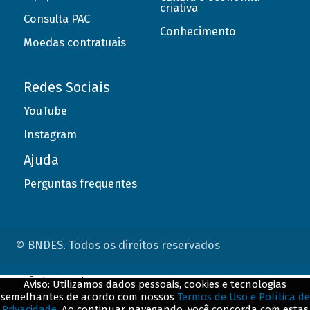
criativa
Consulta PAC
Conhecimento
Moedas contratuais
Redes Sociais
YouTube
Instagram
Ajuda
Perguntas frequentes
© BNDES. Todos os direitos reservados
ConteÃºdo complementar
Aviso: Utilizamos dados pessoais, cookies e tecnologias
semelhantes de acordo com nossos
Termos de Uso e Política de
${title}
${badge}
Privacidade
. Ao continuar navegando, você concorda com estas