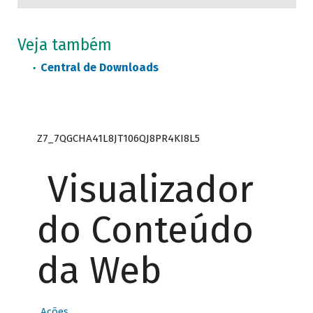
Veja também
Central de Downloads
Z7_7QGCHA41L8JT106QJ8PR4KI8L5
Visualizador
do Conteúdo
da Web
Ações