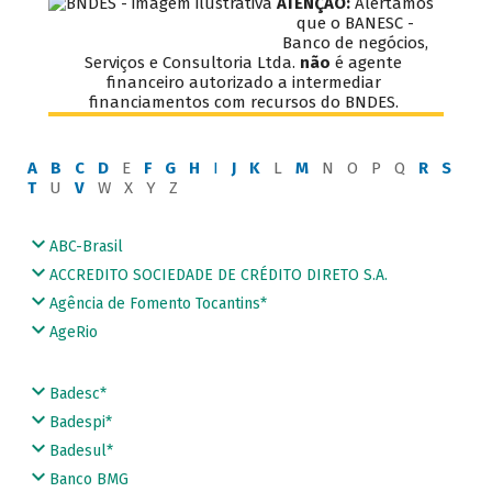
ATENÇÃO:
Alertamos
que o BANESC -
Banco de negócios,
Serviços e Consultoria Ltda.
não
é agente
financeiro autorizado a intermediar
financiamentos com recursos do BNDES.
A
B
C
D
E
F
G
H
I
J
K
L
M
N O P Q
R
S
T
U
V
W X Y Z
ABC-Brasil
ACCREDITO SOCIEDADE DE CRÉDITO DIRETO S.A.
Agência de Fomento Tocantins*
AgeRio
Badesc*
Badespi*
Badesul*
Banco BMG