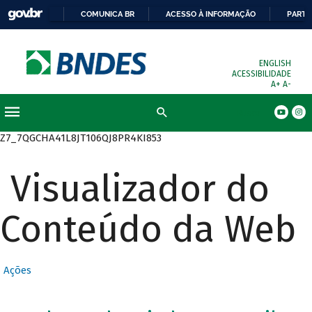
COMUNICA BR
ACESSO À INFORMAÇÃO
PARTI
ENGLISH
ACESSIBILIDADE
A+
A-
Busca
Z7_7QGCHA41L8JT106QJ8PR4KI853
Visualizador do
Conteúdo da Web
Ações