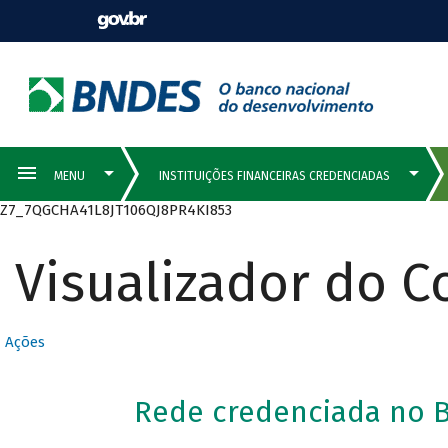
Z7_7QGCHA41L8JT106QJ8PR4KI853
Visualizador do 
Ações
Rede credenciada no B