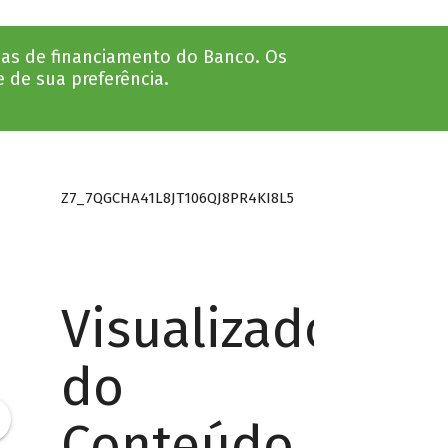
nhas de financiamento do Banco. Os
e de sua preferência.
Z7_7QGCHA41L8JT106QJ8PR4KI8L5
Visualizador
do
Conteúdo