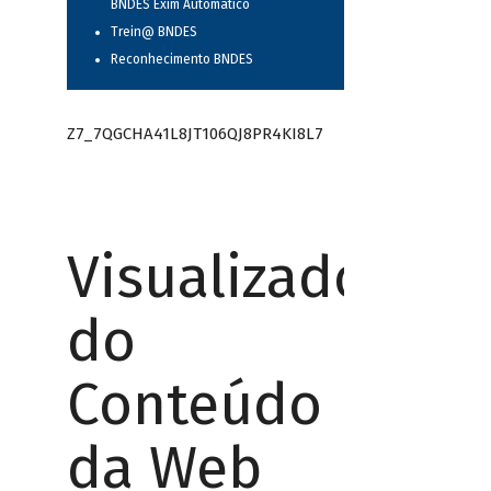
BNDES Exim Automático
Trein@ BNDES
Reconhecimento BNDES
Z7_7QGCHA41L8JT106QJ8PR4KI8L7
Visualizador
do
Conteúdo
da Web