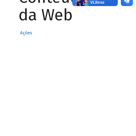
da Web
Ações