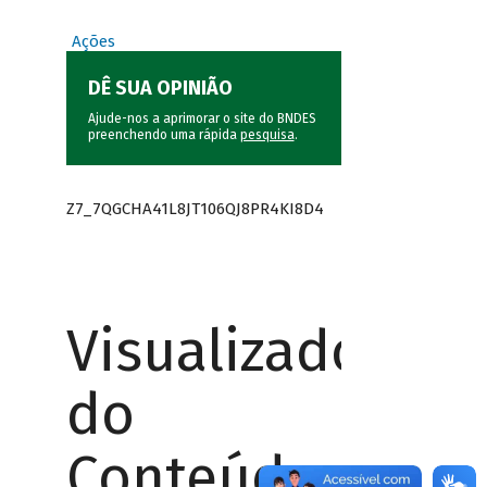
Ações
DÊ SUA OPINIÃO
Ajude-nos a aprimorar o site do BNDES
preenchendo uma rápida
pesquisa
.
Z7_7QGCHA41L8JT106QJ8PR4KI8D4
Visualizador
do
Conteúdo