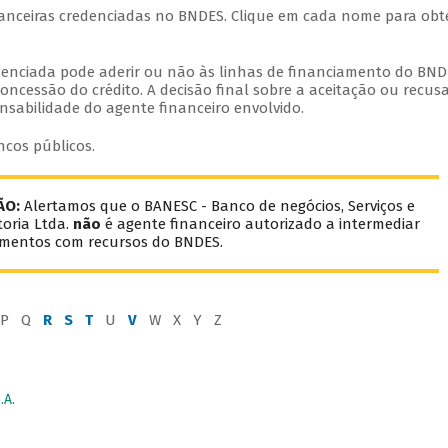
inanceiras credenciadas no BNDES. Clique em cada nome para obt
edenciada pode aderir ou não às linhas de financiamento do BND
oncessão do crédito. A decisão final sobre a aceitação ou recus
nsabilidade do agente financeiro envolvido.
ncos públicos.
ÃO:
Alertamos que o BANESC - Banco de negócios, Serviços e
oria Ltda.
não
é agente financeiro autorizado a intermediar
amentos com recursos do BNDES.
P Q
R
S
T
U
V
W X Y Z
A.