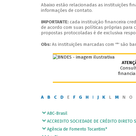
Abaixo estão relacionadas as instituições f
informações de contato.
IMPORTANTE:
cada instituição financeira cr
de acordo com suas políticas próprias para c
propostas protocoladas é de exclusiva respo
Obs:
As instituições marcadas com '*' são ba
ATENÇ
Consult
financi
A
B
C
D
E
F
G
H
I
J
K
L
M
N O 
ABC-Brasil
ACCREDITO SOCIEDADE DE CRÉDITO DIRETO S.
Agência de Fomento Tocantins*