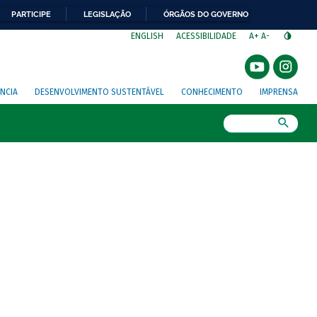
PARTICIPE
LEGISLAÇÃO
ÓRGÃOS DO GOVERNO
⁣
ENGLISH
ACESSIBILIDADE
A+
A-
NCIA
DESENVOLVIMENTO SUSTENTÁVEL
CONHECIMENTO
IMPRENSA
Busca