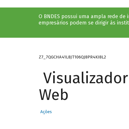
O BNDES possui uma ampla rede de ins
empresários podem se dirigir às insti
Z7_7QGCHA41L8JT106QJ8PR4KI8L2
Visualizado
Web
Ações