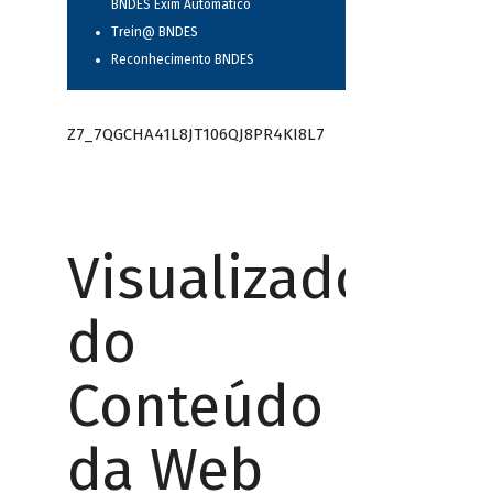
BNDES Exim Automático
Trein@ BNDES
Reconhecimento BNDES
Z7_7QGCHA41L8JT106QJ8PR4KI8L7
Visualizador
do
Conteúdo
da Web