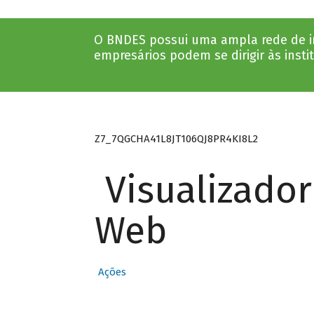
O BNDES possui uma ampla rede de ins
empresários podem se dirigir às insti
Z7_7QGCHA41L8JT106QJ8PR4KI8L2
Visualizado
Web
Ações