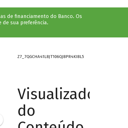
nhas de financiamento do Banco. Os
e de sua preferência.
Z7_7QGCHA41L8JT106QJ8PR4KI8L5
Visualizador
do
Conteúdo