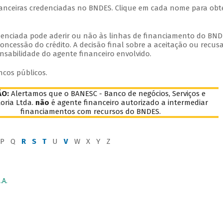
inanceiras credenciadas no BNDES. Clique em cada nome para obt
edenciada pode aderir ou não às linhas de financiamento do BND
oncessão do crédito. A decisão final sobre a aceitação ou recus
nsabilidade do agente financeiro envolvido.
ncos públicos.
ÃO:
Alertamos que o BANESC - Banco de negócios, Serviços e
oria Ltda.
não
é agente financeiro autorizado a intermediar
financiamentos com recursos do BNDES.
P Q
R
S
T
U
V
W X Y Z
A.