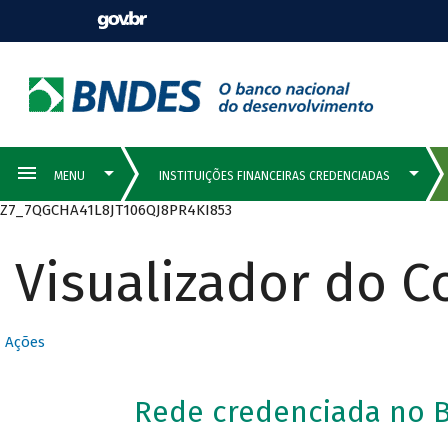
Z7_7QGCHA41L8JT106QJ8PR4KI853
Visualizador do 
Ações
Rede credenciada no B