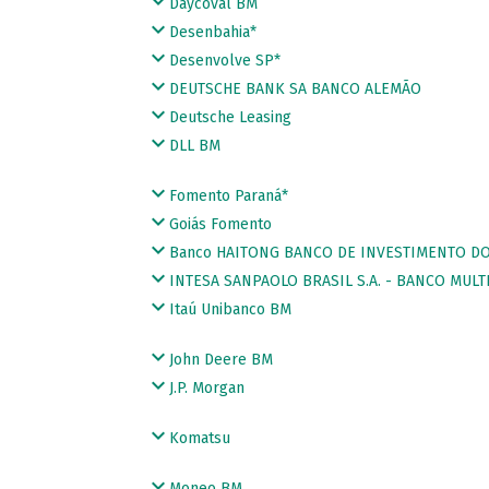
Daycoval BM
Desenbahia*
Desenvolve SP*
DEUTSCHE BANK SA BANCO ALEMÃO
Deutsche Leasing
DLL BM
Fomento Paraná*
Goiás Fomento
Banco HAITONG BANCO DE INVESTIMENTO DO 
INTESA SANPAOLO BRASIL S.A. - BANCO MULT
Itaú Unibanco BM
John Deere BM
J.P. Morgan
Komatsu
Moneo BM