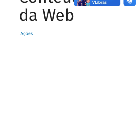
da Web
Ações