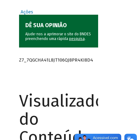
Ações
DÊ SUA OPINIÃO
Ajude-nos a aprimorar o site do BNDES
preenchendo uma rápida
pesquisa
.
Z7_7QGCHA41L8JT106QJ8PR4KI8D4
Visualizador
do
Conteúdo