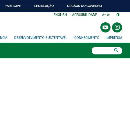
PARTICIPE
LEGISLAÇÃO
ÓRGÃOS DO GOVERNO
⁣
ENGLISH
ACESSIBILIDADE
A+
A-
NCIA
DESENVOLVIMENTO SUSTENTÁVEL
CONHECIMENTO
IMPRENSA
Busca