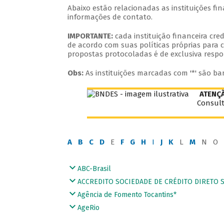
Abaixo estão relacionadas as instituições f
informações de contato.
IMPORTANTE:
cada instituição financeira cr
de acordo com suas políticas próprias para c
propostas protocoladas é de exclusiva respo
Obs:
As instituições marcadas com '*' são ba
ATENÇ
Consult
A
B
C
D
E
F
G
H
I
J
K
L
M
N O 
ABC-Brasil
ACCREDITO SOCIEDADE DE CRÉDITO DIRETO S.
Agência de Fomento Tocantins*
AgeRio