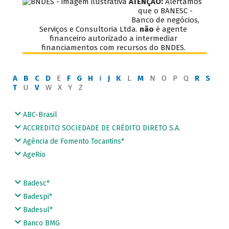
ATENÇÃO:
Alertamos
que o BANESC -
Banco de negócios,
Serviços e Consultoria Ltda.
não
é agente
financeiro autorizado a intermediar
financiamentos com recursos do BNDES.
A
B
C
D
E
F
G
H
I
J
K
L
M
N O P Q
R
S
T
U
V
W X Y Z
ABC-Brasil
ACCREDITO SOCIEDADE DE CRÉDITO DIRETO S.A.
Agência de Fomento Tocantins*
AgeRio
Badesc*
Badespi*
Badesul*
Banco BMG