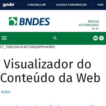
COMUNICA BR
ACESSO À INFORMAÇÃO
PARTI
ENGLISH
ACESSIBILIDADE
A+
A-
Busca
Z7_7QGCHA41L8JT106QJ8PR4KI853
Visualizador do
Conteúdo da Web
Ações