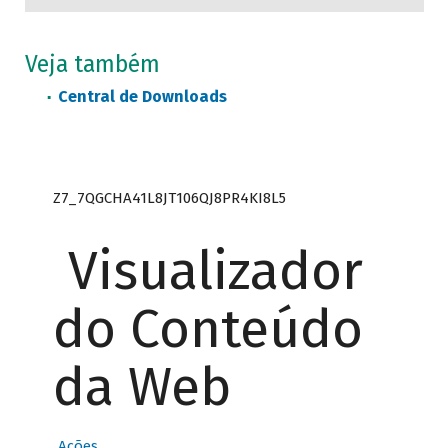
Veja também
Central de Downloads
Z7_7QGCHA41L8JT106QJ8PR4KI8L5
Visualizador
do Conteúdo
da Web
Ações