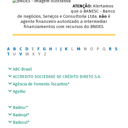
ATENÇÃO:
Alertamos
que o BANESC - Banco
de negócios, Serviços e Consultoria Ltda.
não
é
agente financeiro autorizado a intermediar
financiamentos com recursos do BNDES.
A
B
C
D
E
F
G
H
I
J
K
L
M
N O P Q
R
S
T
U
V
W X Y Z
ABC-Brasil
ACCREDITO SOCIEDADE DE CRÉDITO DIRETO S.A.
Agência de Fomento Tocantins*
AgeRio
Badesc*
Badespi*
Badesul*