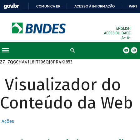
COMUNICA BR
ACESSO À INFORMAÇÃO
PARTI
ENGLISH
ACESSIBILIDADE
A+
A-
Busca
Z7_7QGCHA41L8JT106QJ8PR4KI853
Visualizador do
Conteúdo da Web
Ações