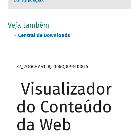
Comunicação
.
Veja também
Central de Downloads
Z7_7QGCHA41L8JT106QJ8PR4KI8L5
Visualizador
do Conteúdo
da Web