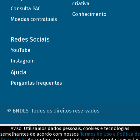
criativa
Consulta PAC
Conhecimento
Moedas contratuais
Redes Sociais
YouTube
Instagram
Ajuda
Perguntas frequentes
© BNDES. Todos os direitos reservados
ConteÃºdo complementar
Aviso: Utilizamos dados pessoais, cookies e tecnologias
semelhantes de acordo com nossos
Termos de Uso e Política de
${title}
${badge}
Privacidade
. Ao continuar navegando, você concorda com estas