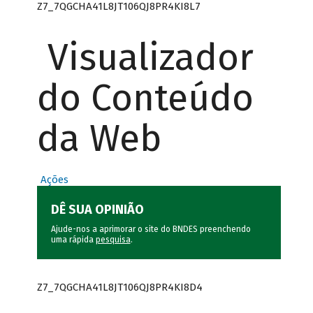
Z7_7QGCHA41L8JT106QJ8PR4KI8L7
Visualizador
do Conteúdo
da Web
Ações
DÊ SUA OPINIÃO
Ajude-nos a aprimorar o site do BNDES preenchendo
uma rápida
pesquisa
.
Z7_7QGCHA41L8JT106QJ8PR4KI8D4