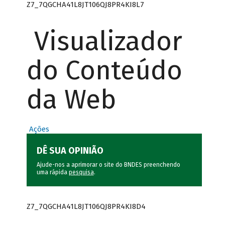
Z7_7QGCHA41L8JT106QJ8PR4KI8L7
Visualizador
do Conteúdo
da Web
Ações
DÊ SUA OPINIÃO
Ajude-nos a aprimorar o site do BNDES preenchendo
uma rápida
pesquisa
.
Z7_7QGCHA41L8JT106QJ8PR4KI8D4