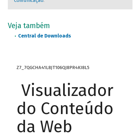
Comunicação
.
Veja também
Central de Downloads
Z7_7QGCHA41L8JT106QJ8PR4KI8L5
Visualizador
do Conteúdo
da Web