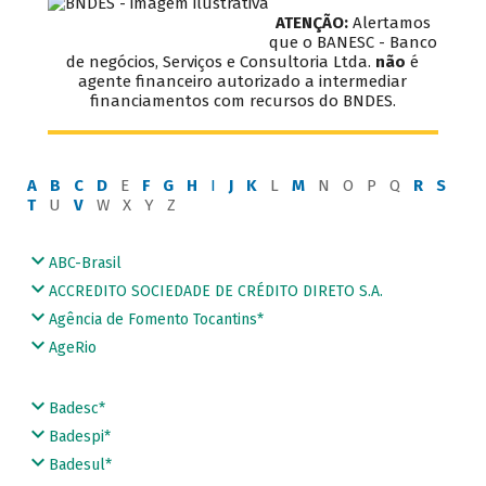
ATENÇÃO:
Alertamos
que o BANESC - Banco
de negócios, Serviços e Consultoria Ltda.
não
é
agente financeiro autorizado a intermediar
financiamentos com recursos do BNDES.
A
B
C
D
E
F
G
H
I
J
K
L
M
N O P Q
R
S
T
U
V
W X Y Z
ABC-Brasil
ACCREDITO SOCIEDADE DE CRÉDITO DIRETO S.A.
Agência de Fomento Tocantins*
AgeRio
Badesc*
Badespi*
Badesul*