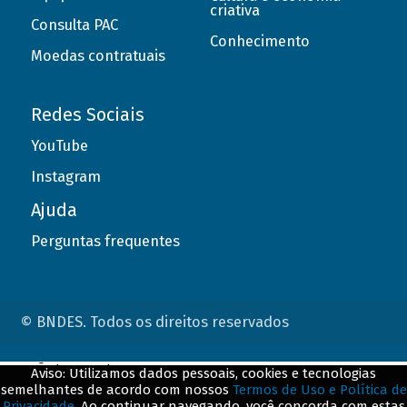
criativa
Consulta PAC
Conhecimento
Moedas contratuais
Redes Sociais
YouTube
Instagram
Ajuda
Perguntas frequentes
© BNDES. Todos os direitos reservados
ConteÃºdo complementar
Aviso: Utilizamos dados pessoais, cookies e tecnologias
semelhantes de acordo com nossos
Termos de Uso e Política de
${title}
${badge}
Privacidade
. Ao continuar navegando, você concorda com estas