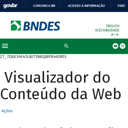
COMUNICA BR
ACESSO À INFORMAÇÃO
PARTI
ENGLISH
ACESSIBILIDADE
A+
A-
Busca
Z7_7QGCHA41L8JT106QJ8PR4KI853
Visualizador do
Conteúdo da Web
Ações