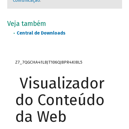
Comunicação
.
Veja também
Central de Downloads
Z7_7QGCHA41L8JT106QJ8PR4KI8L5
Visualizador
do Conteúdo
da Web