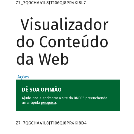
Z7_7QGCHA41L8JT106QJ8PR4KI8L7
Visualizador
do Conteúdo
da Web
Ações
DÊ SUA OPINIÃO
Ajude-nos a aprimorar o site do BNDES preenchendo
uma rápida
pesquisa
.
Z7_7QGCHA41L8JT106QJ8PR4KI8D4