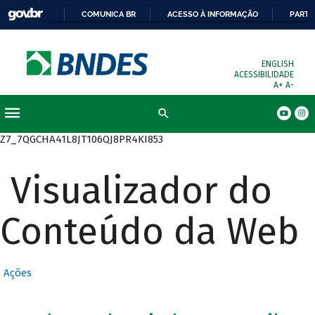
COMUNICA BR
ACESSO À INFORMAÇÃO
PARTI
ENGLISH
ACESSIBILIDADE
A+
A-
Busca
Z7_7QGCHA41L8JT106QJ8PR4KI853
Visualizador do
Conteúdo da Web
Ações