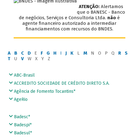
ATENÇÃO:
Alertamos
que o BANESC - Banco
de negócios, Serviços e Consultoria Ltda.
não
é
agente financeiro autorizado a intermediar
financiamentos com recursos do BNDES.
A
B
C
D
E
F
G
H
I
J
K
L
M
N O P Q
R
S
T
U
V
W X Y Z
ABC-Brasil
ACCREDITO SOCIEDADE DE CRÉDITO DIRETO S.A.
Agência de Fomento Tocantins*
AgeRio
Badesc*
Badespi*
Badesul*