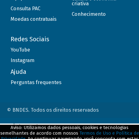
criativa
Consulta PAC
Conhecimento
Moedas contratuais
Redes Sociais
YouTube
Instagram
Ajuda
Perguntas frequentes
© BNDES. Todos os direitos reservados
ConteÃºdo complementar
Aviso: Utilizamos dados pessoais, cookies e tecnologias
semelhantes de acordo com nossos
Termos de Uso e Política de
${title}
${badge}
Privacidade
. Ao continuar navegando, você concorda com estas