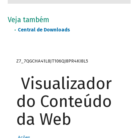
Veja também
Central de Downloads
Z7_7QGCHA41L8JT106QJ8PR4KI8L5
Visualizador
do Conteúdo
da Web
Ações