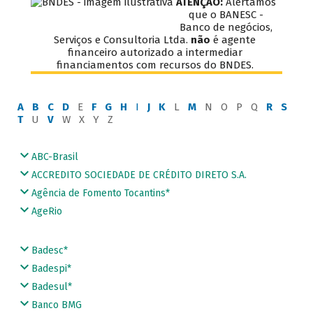
ATENÇÃO:
Alertamos
que o BANESC -
Banco de negócios,
Serviços e Consultoria Ltda.
não
é agente
financeiro autorizado a intermediar
financiamentos com recursos do BNDES.
A
B
C
D
E
F
G
H
I
J
K
L
M
N O P Q
R
S
T
U
V
W X Y Z
ABC-Brasil
ACCREDITO SOCIEDADE DE CRÉDITO DIRETO S.A.
Agência de Fomento Tocantins*
AgeRio
Badesc*
Badespi*
Badesul*
Banco BMG