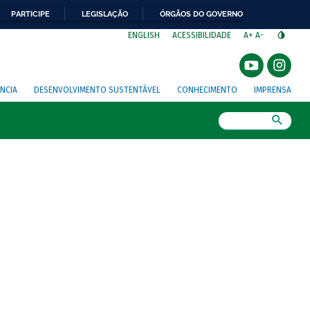
PARTICIPE
LEGISLAÇÃO
ÓRGÃOS DO GOVERNO
⁣
ENGLISH
ACESSIBILIDADE
A+
A-
NCIA
DESENVOLVIMENTO SUSTENTÁVEL
CONHECIMENTO
IMPRENSA
Busca