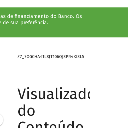
nhas de financiamento do Banco. Os
e de sua preferência.
Z7_7QGCHA41L8JT106QJ8PR4KI8L5
Visualizador
do
Conteúdo