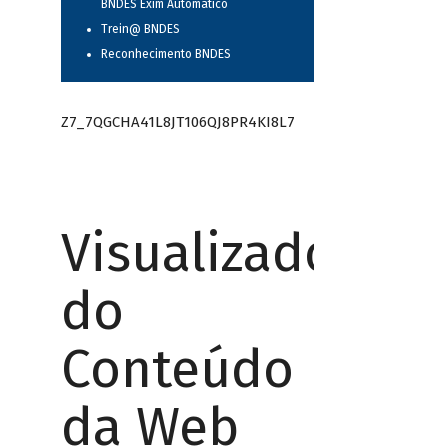
BNDES Exim Automático
Trein@ BNDES
Reconhecimento BNDES
Z7_7QGCHA41L8JT106QJ8PR4KI8L7
Visualizador
do
Conteúdo
da Web