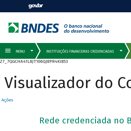
Z7_7QGCHA41L8JT106QJ8PR4KI853
Visualizador do 
Ações
Rede credenciada no B