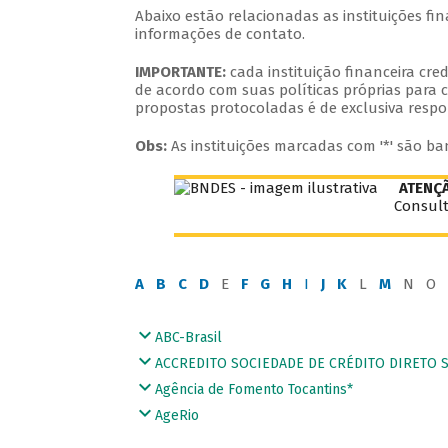
Abaixo estão relacionadas as instituições f
informações de contato.
IMPORTANTE:
cada instituição financeira cr
de acordo com suas políticas próprias para c
propostas protocoladas é de exclusiva respo
Obs:
As instituições marcadas com '*' são ba
ATENÇ
Consult
A
B
C
D
E
F
G
H
I
J
K
L
M
N O 
ABC-Brasil
ACCREDITO SOCIEDADE DE CRÉDITO DIRETO S.
Agência de Fomento Tocantins*
AgeRio