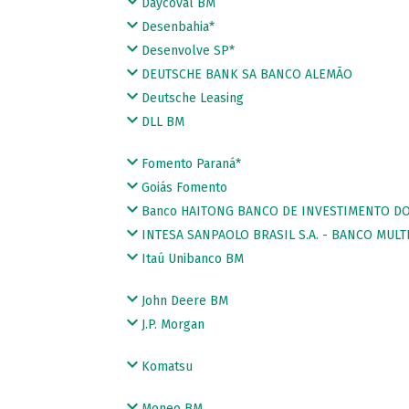
Daycoval BM
Desenbahia*
Desenvolve SP*
DEUTSCHE BANK SA BANCO ALEMÃO
Deutsche Leasing
DLL BM
Fomento Paraná*
Goiás Fomento
Banco HAITONG BANCO DE INVESTIMENTO DO 
INTESA SANPAOLO BRASIL S.A. - BANCO MULT
Itaú Unibanco BM
John Deere BM
J.P. Morgan
Komatsu
Moneo BM