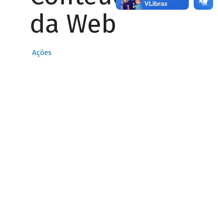
da Web
Ações