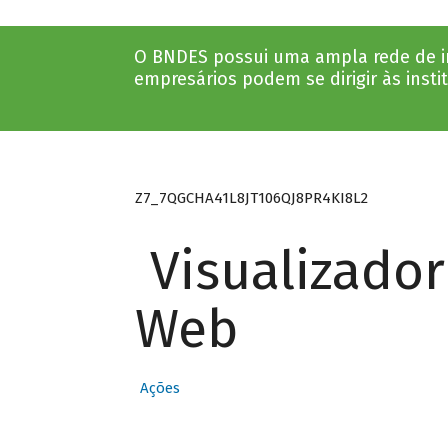
O BNDES possui uma ampla rede de ins
empresários podem se dirigir às insti
Z7_7QGCHA41L8JT106QJ8PR4KI8L2
Visualizado
Web
Ações