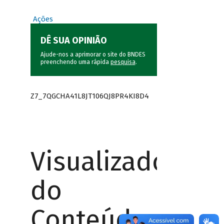
Ações
DÊ SUA OPINIÃO
Ajude-nos a aprimorar o site do BNDES
preenchendo uma rápida
pesquisa
.
Z7_7QGCHA41L8JT106QJ8PR4KI8D4
Visualizador
do
Conteúdo