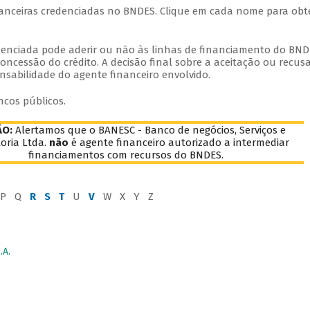
inanceiras credenciadas no BNDES. Clique em cada nome para obt
edenciada pode aderir ou não às linhas de financiamento do BND
oncessão do crédito. A decisão final sobre a aceitação ou recus
nsabilidade do agente financeiro envolvido.
ncos públicos.
ÃO:
Alertamos que o BANESC - Banco de negócios, Serviços e
oria Ltda.
não
é agente financeiro autorizado a intermediar
financiamentos com recursos do BNDES.
P Q
R
S
T
U
V
W X Y Z
A.