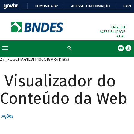
COMUNICA BR
ACESSO À INFORMAÇÃO
PARTI
ENGLISH
ACESSIBILIDADE
A+
A-
Busca
Z7_7QGCHA41L8JT106QJ8PR4KI853
Visualizador do
Conteúdo da Web
Ações