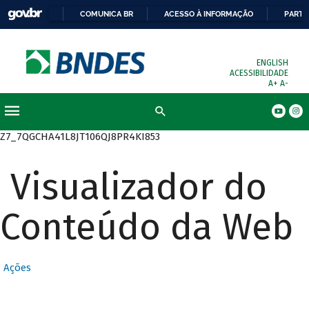
COMUNICA BR
ACESSO À INFORMAÇÃO
PARTI
ENGLISH
ACESSIBILIDADE
A+
A-
Busca
Z7_7QGCHA41L8JT106QJ8PR4KI853
Visualizador do
Conteúdo da Web
Ações