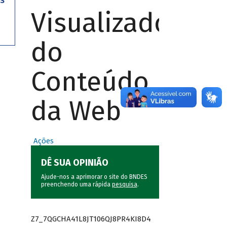
OS
Visualizador
do
Conteúdo
da Web
Ações
DÊ SUA OPINIÃO
Ajude-nos a aprimorar o site do BNDES
preenchendo uma rápida
pesquisa
.
Z7_7QGCHA41L8JT106QJ8PR4KI8D4