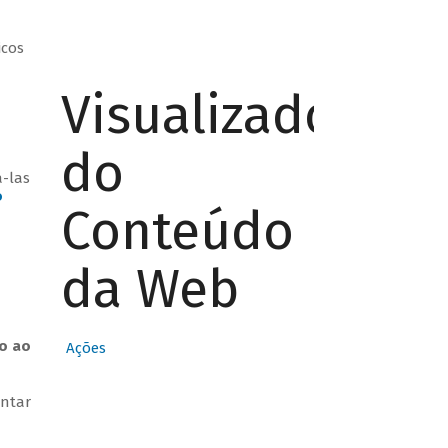
icos
Visualizador
do
á-las
o
Conteúdo
da Web
do ao
Ações
entar