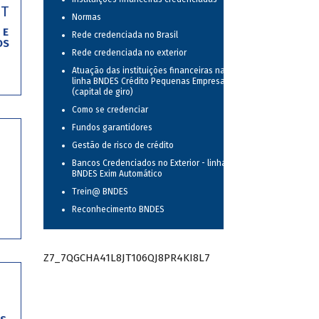
ET
Normas
 E
Rede credenciada no Brasil
OS
Rede credenciada no exterior
Atuação das instituições financeiras na
linha BNDES Crédito Pequenas Empresas
(capital de giro)
Como se credenciar
Fundos garantidores
Gestão de risco de crédito
Bancos Credenciados no Exterior - linha
BNDES Exim Automático
Trein@ BNDES
Reconhecimento BNDES
Z7_7QGCHA41L8JT106QJ8PR4KI8L7