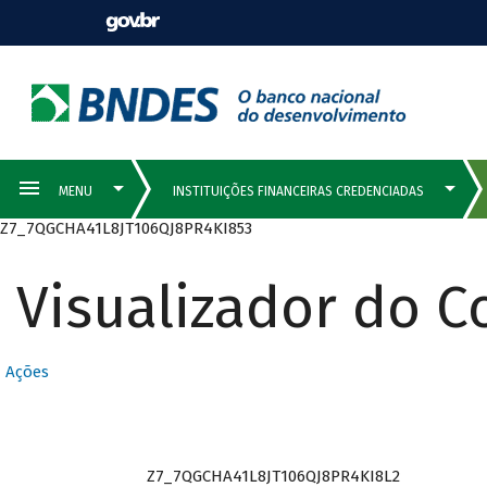
Z7_7QGCHA41L8JT106QJ8PR4KI853
Visualizador do 
Ações
Z7_7QGCHA41L8JT106QJ8PR4KI8L2