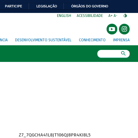
PARTICIPE
LEGISLAÇÃO
ÓRGÃOS DO GOVERNO
⁣
ENGLISH
ACESSIBILIDADE
A+
A-
NCIA
DESENVOLVIMENTO SUSTENTÁVEL
CONHECIMENTO
IMPRENSA
Busca
Z7_7QGCHA41L8JT106QJ8PR4KI8L5