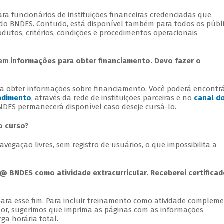
ra funcionários de instituições financeiras credenciadas que
 do BNDES. Contudo, está disponível também para todos os públ
dutos, critérios, condições e procedimentos operacionais
em informações para obter financiamento. Devo fazer o
ra obter informações sobre financiamento. Você poderá encontr
ndimento
, através da rede de instituições parceiras e no
canal d
BNDES permanecerá disponível caso deseje cursá-lo.
o curso?
vegação livres, sem registro de usuários, o que impossibilita a
n@ BNDES como atividade extracurricular. Receberei certifica
para esse fim. Para incluir treinamento como atividade complem
sor, sugerimos que imprima as páginas com as informações
ga horária total.