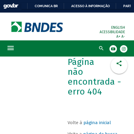
COMUNICA BR
ACESSO À INFORMAÇÃO
PARTI
ENGLISH
ACESSIBILIDADE
A+
A-
Busca
Página
não
encontrada -
erro 404
Volte à
página inicial
Visite a
página de busca