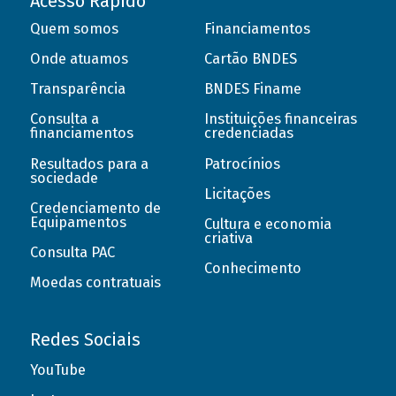
Acesso Rápido
Quem somos
Financiamentos
Onde atuamos
Cartão BNDES
Transparência
BNDES Finame
Consulta a
Instituições financeiras
financiamentos
credenciadas
Resultados para a
Patrocínios
sociedade
Licitações
Credenciamento de
Equipamentos
Cultura e economia
criativa
Consulta PAC
Conhecimento
Moedas contratuais
Redes Sociais
YouTube