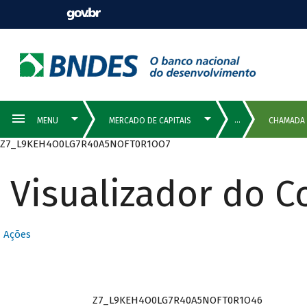
Z7_L9KEH4O0LG7R40A5NOFT0R1OO7
Visualizador do 
Ações
Z7_L9KEH4O0LG7R40A5NOFT0R1O46