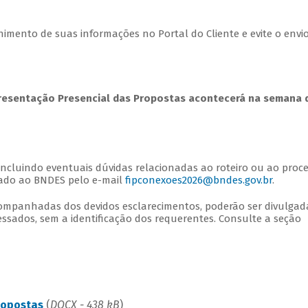
himento de suas informações no Portal do Cliente e evite o envi
presentação Presencial das Propostas acontecerá na semana 
ncluindo eventuais dúvidas relacionadas ao roteiro ou ao proc
hado ao BNDES pelo e-mail
fipconexoes2026@bndes.gov.br
.
companhadas dos devidos esclarecimentos, poderão ser divulgad
essados, sem a identificação dos requerentes. Consulte a seção
ropostas
(
DOCX - 438 kB
)