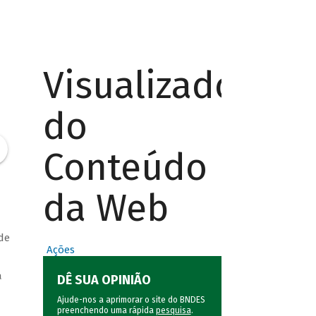
Visualizador
do
Conteúdo
da Web
de
Ações
a
DÊ SUA OPINIÃO
Ajude-nos a aprimorar o site do BNDES
preenchendo uma rápida
pesquisa
.