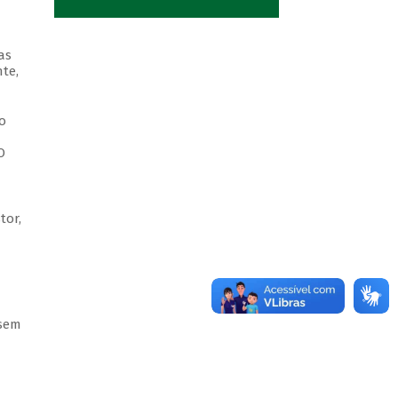
as
te,
o
O
tor,
(sem