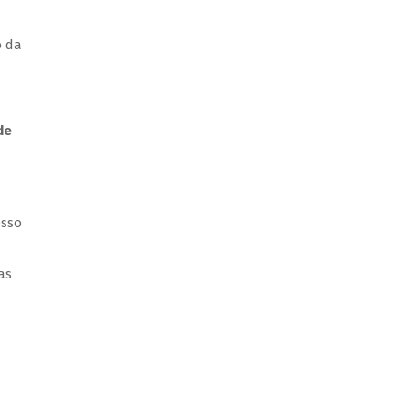
o da
de
esso
as