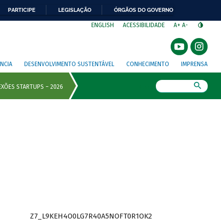
PARTICIPE
LEGISLAÇÃO
ÓRGÃOS DO GOVERNO
⁣
ENGLISH
ACESSIBILIDADE
A+
A-
NCIA
DESENVOLVIMENTO SUSTENTÁVEL
CONHECIMENTO
IMPRENSA
Busca
Z7_L9KEH4O0LG7R40A5NOFT0R1OK2