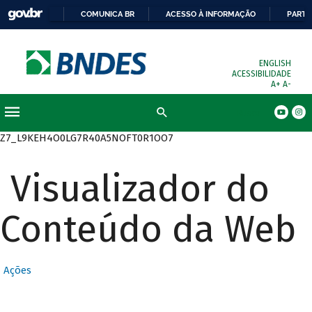
COMUNICA BR
ACESSO À INFORMAÇÃO
PARTI
ENGLISH
ACESSIBILIDADE
A+
A-
Busca
Z7_L9KEH4O0LG7R40A5NOFT0R1OO7
Visualizador do
Conteúdo da Web
Ações