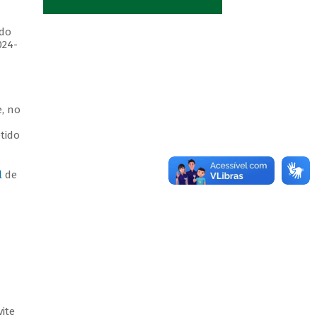
ndo
024-
e, no
tido
l
de
ite