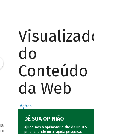
Visualizador
do
Conteúdo
da Web
Ações
DÊ SUA OPINIÃO
ia
Ajude-nos a aprimorar o site do BNDES
tor
preenchendo uma rápida
pesquisa
.