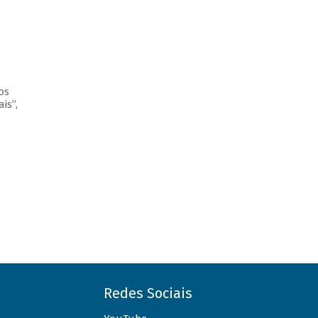
os
is”,
Redes Sociais