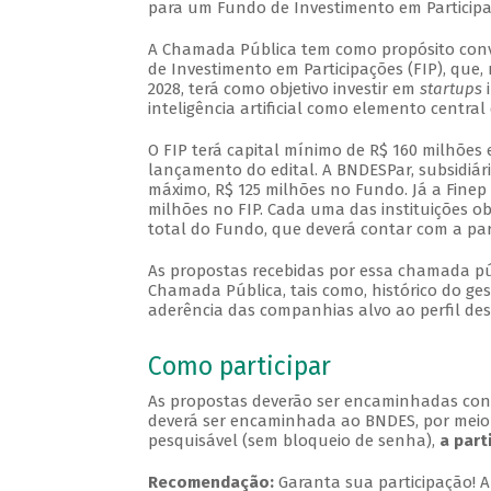
para um Fundo de Investimento em Participaçõ
A Chamada Pública tem como propósito conv
de Investimento em Participações (FIP), que, n
2028, terá como objetivo investir em
startups
inteligência artificial como elemento centra
O FIP terá capital mínimo de R$ 160 milhões 
lançamento do edital. A BNDESPar, subsidiári
máximo, R$ 125 milhões no Fundo. Já a Finep 
milhões no FIP. Cada uma das instituições ob
total do Fundo, que deverá contar com a part
As propostas recebidas por essa chamada púb
Chamada Pública, tais como, histórico do ges
aderência das companhias alvo ao perfil desc
Como participar
As propostas deverão ser encaminhadas co
deverá ser encaminhada ao BNDES, por meio
pesquisável (sem bloqueio de senha),
a part
Recomendação:
Garanta sua participação! A