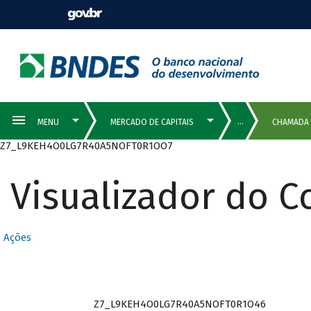
Z7_L9KEH4O0LG7R40A5NOFT0R1OO7
Visualizador do 
Ações
Z7_L9KEH4O0LG7R40A5NOFT0R1O46