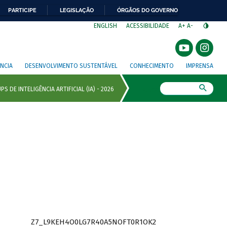
PARTICIPE
LEGISLAÇÃO
ÓRGÃOS DO GOVERNO
⁣
ENGLISH
ACESSIBILIDADE
A+
A-
NCIA
DESENVOLVIMENTO SUSTENTÁVEL
CONHECIMENTO
IMPRENSA
Busca
Z7_L9KEH4O0LG7R40A5NOFT0R1OK2