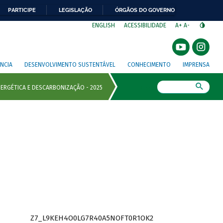
PARTICIPE
LEGISLAÇÃO
ÓRGÃOS DO GOVERNO
⁣
ENGLISH
ACESSIBILIDADE
A+
A-
NCIA
DESENVOLVIMENTO SUSTENTÁVEL
CONHECIMENTO
IMPRENSA
Busca
Z7_L9KEH4O0LG7R40A5NOFT0R1OK2