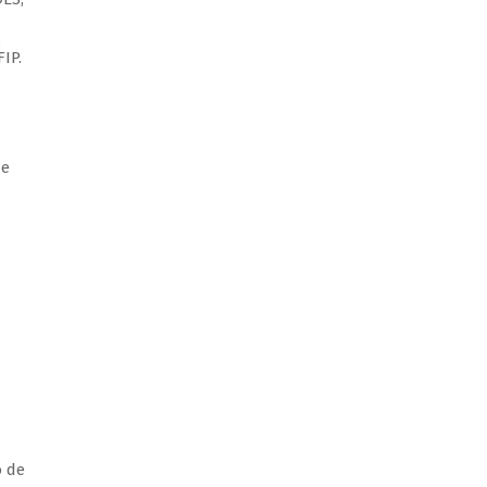
,
IP.
de
o de