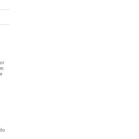
or
em
 e
 do