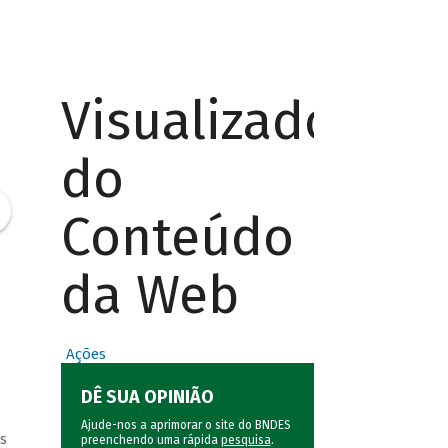
Visualizador
do
Conteúdo
da Web
Ações
DÊ SUA OPINIÃO
Ajude-nos a aprimorar o site do BNDES
s
preenchendo uma rápida
pesquisa
.