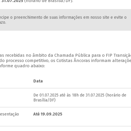
a 31.07.2025
(horário de Brasília/DF).
ecipe o preenchimento de suas informações em nosso site e evite o
azo.
as recebidas no âmbito da Chamada Pública para o FIP Transiçã
 do processo competitivo, os Cotistas Âncoras informam alteraçõ
nforme quadro abaixo:
Data
De 01.07.2025 até às 18h de 31.07.2025 (horário de
Brasília/DF)
resentação
Até 19.09.2025