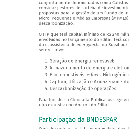
conjuntamente denominadas como Cotistas Ânc
convidar gestores de carteira de investiment
propostas para a gestão de um Fundo de Inve
Micro, Pequenas e Médias Empresas (MPMEs) d
descarbonização.
O FIP, que terá capital mínimo de R$ 240 milh
envolvidas no lançamento do Edital, terá c
do ecossistema de
energytechs
no Brasil por
setores alvo:
Geração de energia renovável;
Armazenamento de energia e eletrom
Biocombustíveis,
e-fuels
, Hidrogênio 
Captura, Utilização e Armazenamento
Descarbonização de operações.
Para fins dessa Chamada Pública, os segmen
não exaustiva no Anexo I do Edital.
Participação da BNDESPAR
Considerando o capital comprometido alvo do