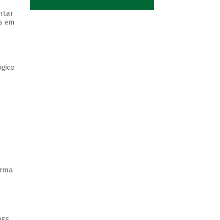
ntar
os em
ógico
orma
ES,