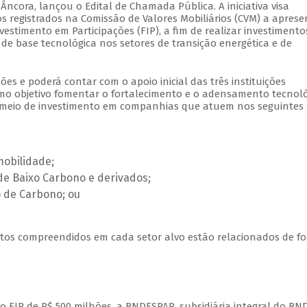
ora, lançou o Edital de Chamada Pública. A iniciativa visa
os registrados na Comissão de Valores Mobiliários (CVM) a aprese
stimento em Participações (FIP), a fim de realizar investiment
e base tecnológica nos setores de transição energética e de
ões e poderá contar com o apoio inicial das três instituições
omo objetivo fomentar o fortalecimento e o adensamento tecnol
 meio de investimento em companhias que atuem nos seguintes
obilidade;
de Baixo Carbono e derivados;
 de Carbono; ou
tos compreendidos em cada setor alvo estão relacionados de f
 FIP de R$ 500 milhões, a BNDESPAR, subsidiária integral do BND