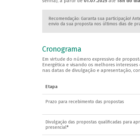
senha), a partir de
01.07.2025
até
18h do di
Recomendação: Garanta sua participação! Ant
envio da sua proposta nos últimos dias de pr
Cronograma
Em virtude do número expressivo de propost
Energética e visando os melhores interesses
nas datas de divulgação e apresentação, co
Etapa
Prazo para recebimento das propostas
Divulgação das propostas qualificadas para ap
presencial
*