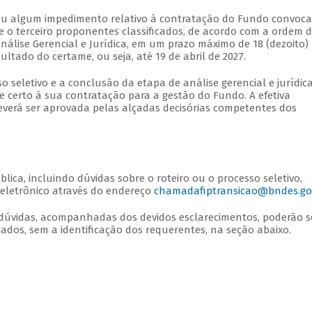
a ou algum impedimento relativo à contratação do Fundo convoc
 e o terceiro proponentes classificados, de acordo com a ordem 
nálise Gerencial e Jurídica, em um prazo máximo de 18 (dezoito)
ltado do certame, ou seja, até 19 de abril de 2027.
o seletivo e a conclusão da etapa de análise gerencial e jurídic
e certo à sua contratação para a gestão do Fundo. A efetiva
verá ser aprovada pelas alçadas decisórias competentes dos
a, incluindo dúvidas sobre o roteiro ou o processo seletivo,
eletrônico através do endereço
chamadafiptransicao@bndes.gov
s dúvidas, acompanhadas dos devidos esclarecimentos, poderão s
ados, sem a identificação dos requerentes, na seção abaixo.