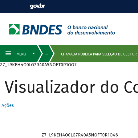
Z7_L9KEH4O0LG7R40A5NOFT0R1OO7
Visualizador do 
Ações
Z7_L9KEH4O0LG7R40A5NOFT0R1O46