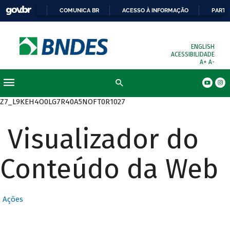
COMUNICA BR
ACESSO À INFORMAÇÃO
PARTI
ENGLISH
ACESSIBILIDADE
A+
A-
Busca
Z7_L9KEH4O0LG7R40A5NOFT0R1027
Visualizador do
Conteúdo da Web
Ações