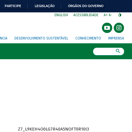
PARTICIPE
LEGISLAÇÃO
ÓRGÃOS DO GOVERNO
⁣
ENGLISH
ACESSIBILIDADE
A+
A-
NCIA
DESENVOLVIMENTO SUSTENTÁVEL
CONHECIMENTO
IMPRENSA
Busca
Z7_L9KEH4O0LG7R40A5NOFT0R10I3