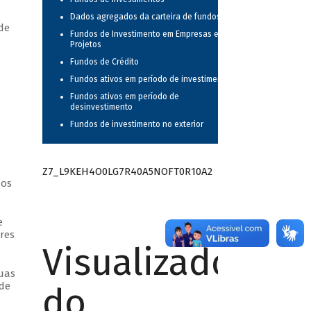
Dados agregados da carteira de fundos
de
Fundos de Investimento em Empresas e
Projetos
Fundos de Crédito
Fundos ativos em período de investimento
Fundos ativos em período de
desinvestimento
Fundos de investimento no exterior
Z7_L9KEH4O0LG7R40A5NOFT0R10A2
mos
e
res
Visualizador
uas
 de
do