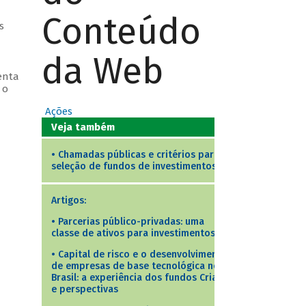
Conteúdo
s
da Web
enta
 o
Ações
Veja também
•
Chamadas públicas e critérios para
seleção de fundos de investimentos
Artigos:
•
Parcerias público-privadas: uma
classe de ativos para investimentos
•
Capital de risco e o desenvolvimento
de empresas de base tecnológica no
Brasil: a experiência dos fundos Criatec
e perspectivas