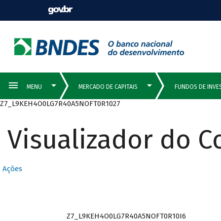
Z7_L9KEH4O0LG7R40A5NOFT0R1027
Visualizador do 
Ações
Z7_L9KEH4O0LG7R40A5NOFT0R10I6