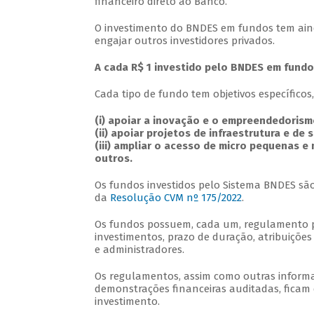
financeiro direto ao Banco.
O investimento do BNDES em fundos tem aind
engajar outros investidores privados.
A cada R$ 1 investido pelo BNDES em fundos
Cada tipo de fundo tem objetivos específicos
(i) apoiar a inovação e o empreendedoris
(ii) apoiar projetos de infraestrutura e de 
(iii) ampliar o acesso de micro pequenas e
outros.
Os fundos investidos pelo Sistema BNDES são
da
Resolução CVM nº 175/2022
.
Os fundos possuem, cada um, regulamento pró
investimentos, prazo de duração, atribuições
e administradores.
Os regulamentos, assim como outras informa
demonstrações financeiras auditadas, ficam
investimento.