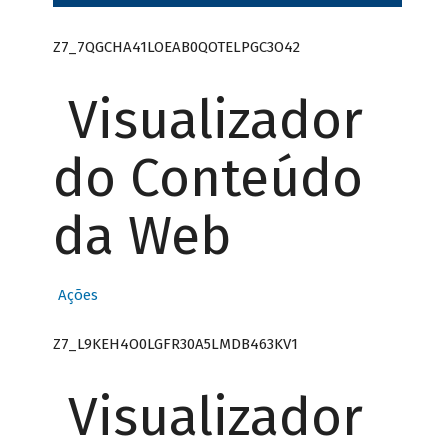
Z7_7QGCHA41LOEAB0QOTELPGC3O42
Visualizador
do Conteúdo
da Web
Ações
Z7_L9KEH4O0LGFR30A5LMDB463KV1
Visualizador