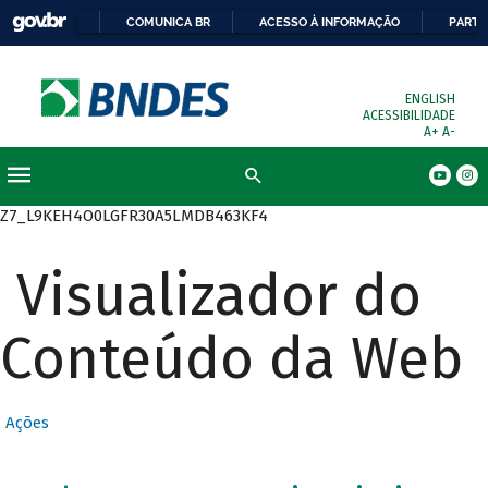
COMUNICA BR
ACESSO À INFORMAÇÃO
PARTI
ENGLISH
ACESSIBILIDADE
A+
A-
Busca
Z7_L9KEH4O0LGFR30A5LMDB463KF4
Visualizador do
Conteúdo da Web
Ações