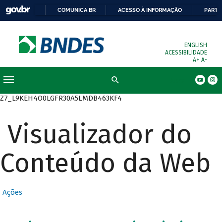
COMUNICA BR
ACESSO À INFORMAÇÃO
PARTI
ENGLISH
ACESSIBILIDADE
A+
A-
Busca
Z7_L9KEH4O0LGFR30A5LMDB463KF4
Visualizador do
Conteúdo da Web
Ações