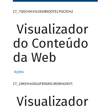
Z7_7QGCHA41LOEAB0QOTELPGC3O42
Visualizador
do Conteúdo
da Web
Ações
Z7_L9KEH4O0LGFR30A5LMDB463KV1
Visualizador