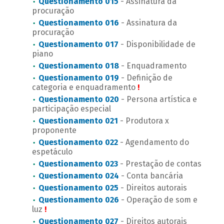
Questionamento 015
- Assinatura da
procuração
Questionamento 016
- Assinatura da
procuração
Questionamento 017
- Disponibilidade de
piano
Questionamento 018
- Enquadramento
Questionamento 019
- Definição de
categoria e enquadramento
!
Questionamento 020
- Persona artística e
participação especial
Questionamento 021
- Produtora x
proponente
Questionamento 022
- Agendamento do
espetáculo
Questionamento 023
- Prestação de contas
Questionamento 024
- Conta bancária
Questionamento 025
- Direitos autorais
Questionamento 026
- Operação de som e
luz
!
Questionamento 027
- Direitos autorais