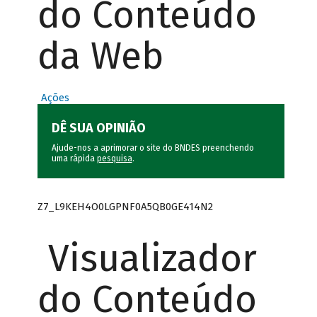
do Conteúdo
da Web
Ações
DÊ SUA OPINIÃO
Ajude-nos a aprimorar o site do BNDES preenchendo
uma rápida
pesquisa
.
Z7_L9KEH4O0LGPNF0A5QB0GE414N2
Visualizador
do Conteúdo