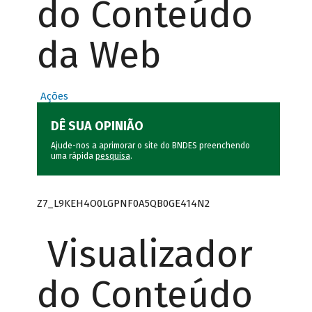
do Conteúdo
da Web
Ações
DÊ SUA OPINIÃO
Ajude-nos a aprimorar o site do BNDES preenchendo
uma rápida
pesquisa
.
Z7_L9KEH4O0LGPNF0A5QB0GE414N2
Visualizador
do Conteúdo