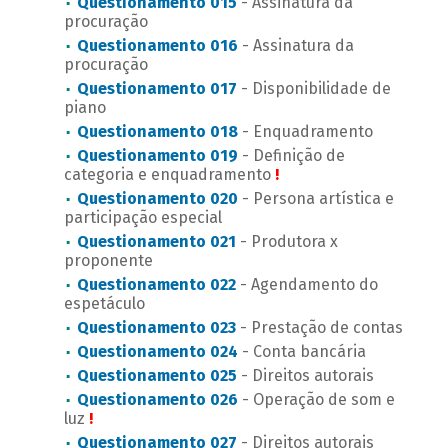
Questionamento 015
- Assinatura da
procuração
Questionamento 016
- Assinatura da
procuração
Questionamento 017
- Disponibilidade de
piano
Questionamento 018
- Enquadramento
Questionamento 019
- Definição de
categoria e enquadramento
!
Questionamento 020
- Persona artística e
participação especial
Questionamento 021
- Produtora x
proponente
Questionamento 022
- Agendamento do
espetáculo
Questionamento 023
- Prestação de contas
Questionamento 024
- Conta bancária
Questionamento 025
- Direitos autorais
Questionamento 026
- Operação de som e
luz
!
Questionamento 027
- Direitos autorais