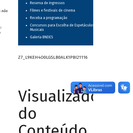
Reserva de ingressos
Filmes e festivais de cinema
s não
Receba a programação
Concursos para Escolha de Espetáculos
o
Musicais
r
Galeria BNDES
Z7_L9KEH4O0LGSLB0ALK1PBI21116
Visualizador
do
Conteúdo