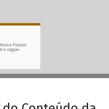
 Música Popular
ub e reggae
r do Conteúdo da