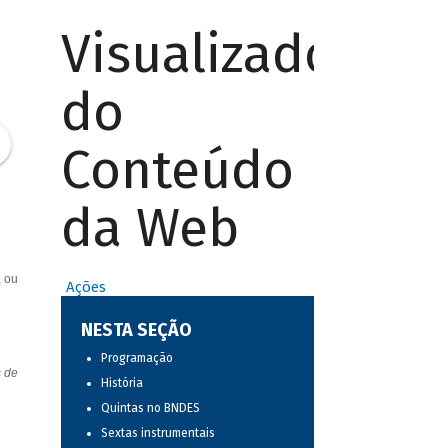
Visualizador
do
Conteúdo
da Web
, ou
Ações
NESTA SEÇÃO
Programação
s de
História
Quintas no BNDES
Sextas instrumentais