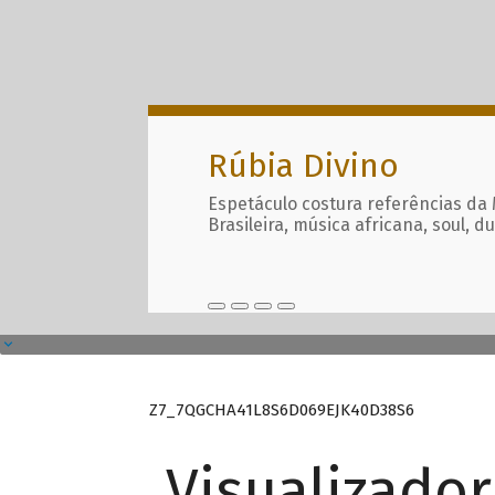
Rúbia Divino
Espetáculo costura referências da
Brasileira, música africana, soul, d
Z7_7QGCHA41L8S6D069EJK40D38S6
Visualizado