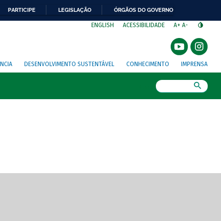
PARTICIPE
LEGISLAÇÃO
ÓRGÃOS DO GOVERNO
⁣
ENGLISH
ACESSIBILIDADE
A+
A-
NCIA
DESENVOLVIMENTO SUSTENTÁVEL
CONHECIMENTO
IMPRENSA
Busca
gem de tela