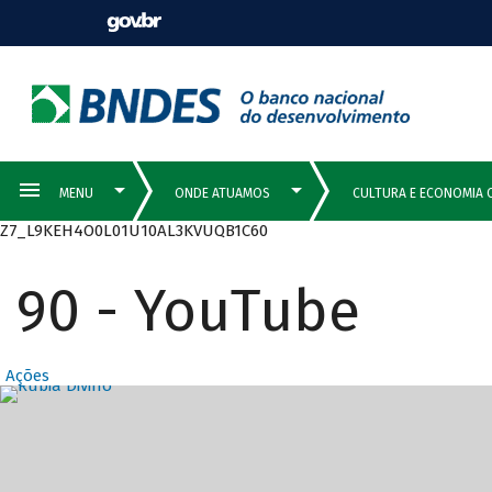
Z7_L9KEH4O0L01U10AL3KVUQB1C60
90 - YouTube
Ações
Destaques Prin