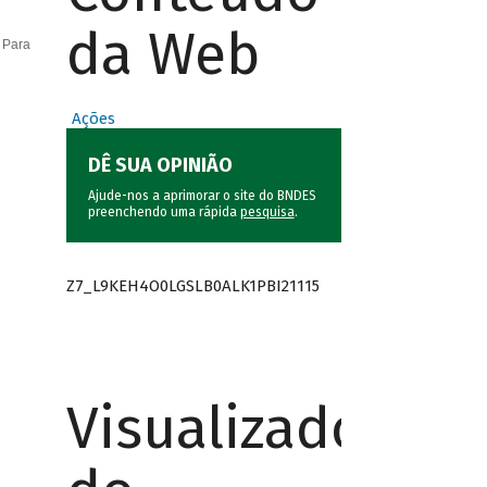
da Web
 Para
Ações
DÊ SUA OPINIÃO
Ajude-nos a aprimorar o site do BNDES
preenchendo uma rápida
pesquisa
.
Z7_L9KEH4O0LGSLB0ALK1PBI21115
Visualizador