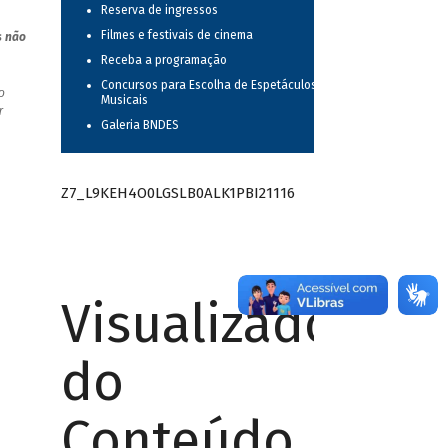
Reserva de ingressos
Filmes e festivais de cinema
s não
Receba a programação
Concursos para Escolha de Espetáculos
o
Musicais
r
Galeria BNDES
Z7_L9KEH4O0LGSLB0ALK1PBI21116
Visualizador
do
Conteúdo