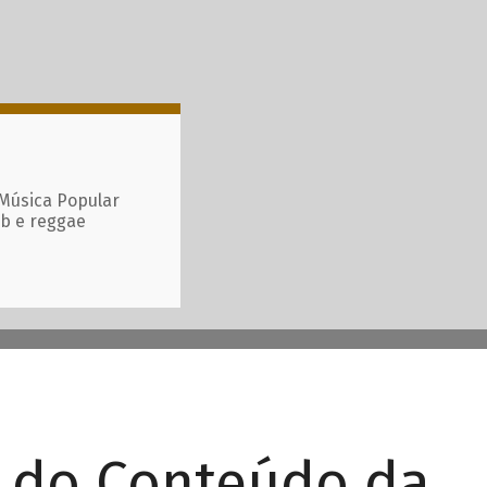
 Música Popular
ub e reggae
r do Conteúdo da