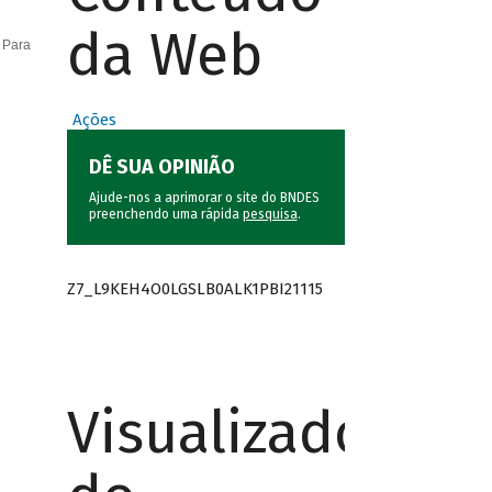
da Web
 Para
Ações
DÊ SUA OPINIÃO
Ajude-nos a aprimorar o site do BNDES
preenchendo uma rápida
pesquisa
.
Z7_L9KEH4O0LGSLB0ALK1PBI21115
Visualizador