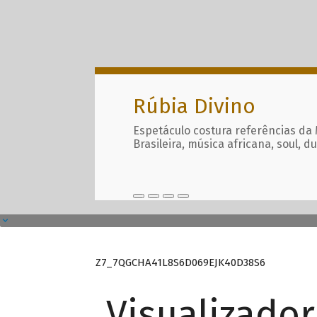
Rúbia Divino
Espetáculo costura referências da
Brasileira, música africana, soul, d
Z7_7QGCHA41L8S6D069EJK40D38S6
Visualizado