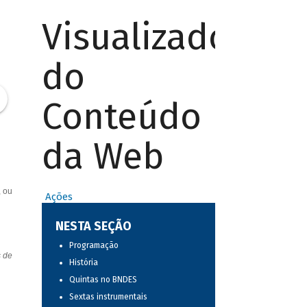
Visualizador
do
Conteúdo
da Web
, ou
Ações
NESTA SEÇÃO
Programação
s de
História
Quintas no BNDES
Sextas instrumentais