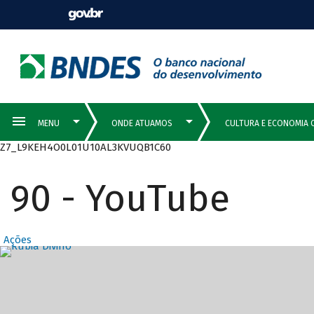
Z7_L9KEH4O0L01U10AL3KVUQB1C60
90 - YouTube
Ações
Destaques Prin