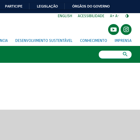
PARTICIPE
LEGISLAÇÃO
ÓRGÃOS DO GOVERNO
⁣
ENGLISH
ACESSIBILIDADE
A+
A-
NCIA
DESENVOLVIMENTO SUSTENTÁVEL
CONHECIMENTO
IMPRENSA
Busca
gem de tela