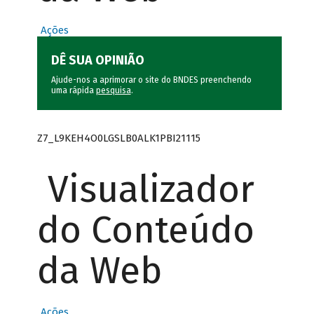
Ações
DÊ SUA OPINIÃO
Ajude-nos a aprimorar o site do BNDES preenchendo
uma rápida
pesquisa
.
Z7_L9KEH4O0LGSLB0ALK1PBI21115
Visualizador
do Conteúdo
da Web
Ações