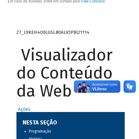
Em caso de dúvidas, entre em contato pelo
Fale Conosco
.
Z7_L9KEH4O0LGSLB0ALK1PBI21114
Visualizador
do Conteúdo
da Web
Ações
NESTA SEÇÃO
Programação