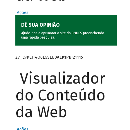
Ações
DÊ SUA OPINIÃO
Ajude-nos a aprimorar o site do BNDES preenchendo
uma rápida
pesquisa
.
Z7_L9KEH4O0LGSLB0ALK1PBI21115
Visualizador
do Conteúdo
da Web
Ações