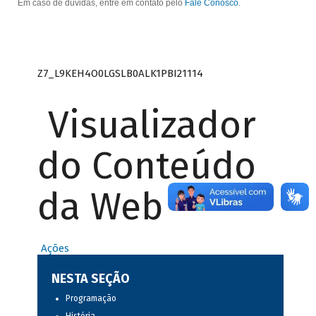
Em caso de dúvidas, entre em contato pelo
Fale Conosco
.
Z7_L9KEH4O0LGSLB0ALK1PBI21114
Visualizador
do Conteúdo
da Web
Ações
NESTA SEÇÃO
Programação