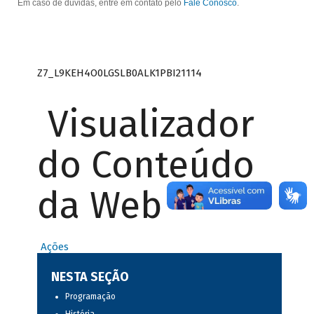
Em caso de dúvidas, entre em contato pelo
Fale Conosco
.
Z7_L9KEH4O0LGSLB0ALK1PBI21114
Visualizador
do Conteúdo
da Web
Ações
NESTA SEÇÃO
Programação