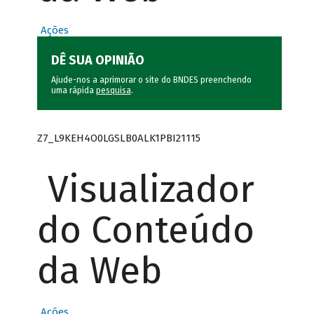
Ações
DÊ SUA OPINIÃO
Ajude-nos a aprimorar o site do BNDES preenchendo
uma rápida
pesquisa
.
Z7_L9KEH4O0LGSLB0ALK1PBI21115
Visualizador
do Conteúdo
da Web
Ações