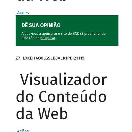
Ações
DÊ SUA OPINIÃO
Ajude-nos a aprimorar o site do BNDES preenchendo
uma rápida
pesquisa
.
Z7_L9KEH4O0LGSLB0ALK1PBI21115
Visualizador
do Conteúdo
da Web
Ações