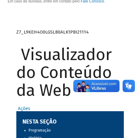
Em caso de dúvidas, entre em contato pelo
Fale Conosco
.
Z7_L9KEH4O0LGSLB0ALK1PBI21114
Visualizador
do Conteúdo
da Web
Ações
NESTA SEÇÃO
Programação