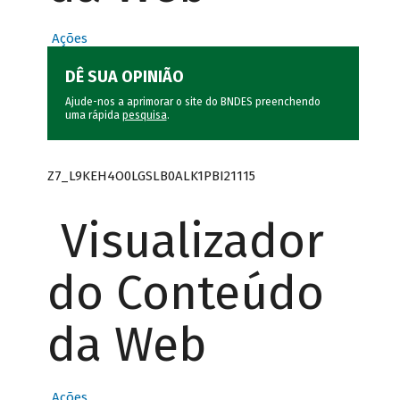
Ações
DÊ SUA OPINIÃO
Ajude-nos a aprimorar o site do BNDES preenchendo
uma rápida
pesquisa
.
Z7_L9KEH4O0LGSLB0ALK1PBI21115
Visualizador
do Conteúdo
da Web
Ações