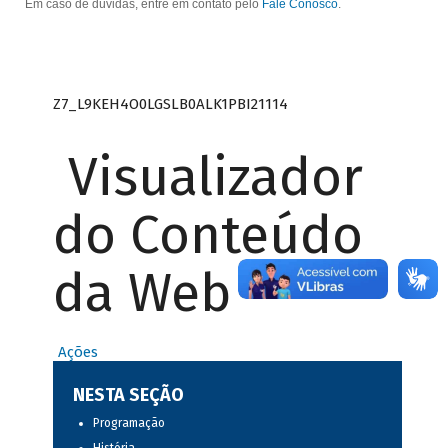
Em caso de dúvidas, entre em contato pelo
Fale Conosco
.
Z7_L9KEH4O0LGSLB0ALK1PBI21114
Visualizador
do Conteúdo
da Web
Ações
NESTA SEÇÃO
Programação