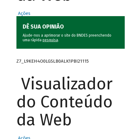
Ações
DÊ SUA OPINIÃO
Ajude-nos a aprimorar o site do BNDES preenchendo
uma rápida
pesquisa
.
Z7_L9KEH4O0LGSLB0ALK1PBI21115
Visualizador
do Conteúdo
da Web
Ações