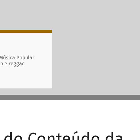
 Música Popular
ub e reggae
r do Conteúdo da