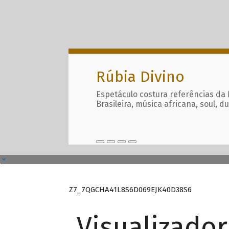
Rúbia Divino
Espetáculo costura referências da
Brasileira, música africana, soul, d
Z7_7QGCHA41L8S6D069EJK40D38S6
Visualizado