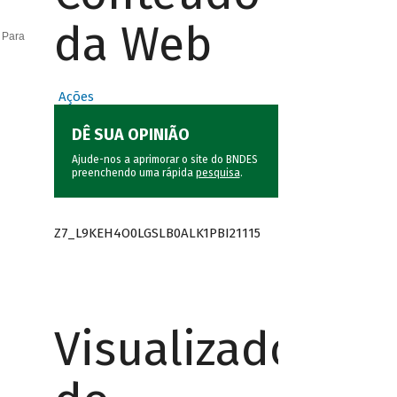
da Web
 Para
Ações
DÊ SUA OPINIÃO
Ajude-nos a aprimorar o site do BNDES
preenchendo uma rápida
pesquisa
.
Z7_L9KEH4O0LGSLB0ALK1PBI21115
Visualizador