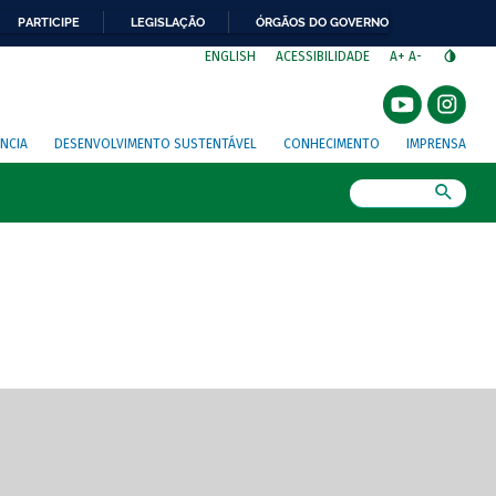
PARTICIPE
LEGISLAÇÃO
ÓRGÃOS DO GOVERNO
⁣
ENGLISH
ACESSIBILIDADE
A+
A-
NCIA
DESENVOLVIMENTO SUSTENTÁVEL
CONHECIMENTO
IMPRENSA
Busca
gem de tela