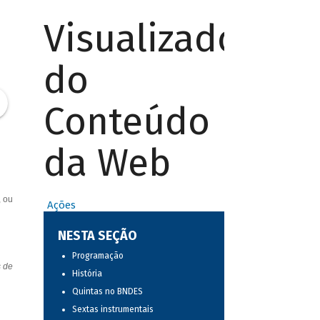
Visualizador
do
Conteúdo
da Web
, ou
Ações
NESTA SEÇÃO
Programação
s de
História
Quintas no BNDES
Sextas instrumentais