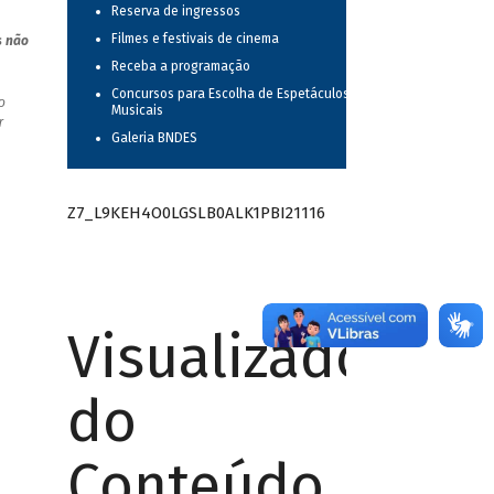
Reserva de ingressos
Filmes e festivais de cinema
s não
Receba a programação
Concursos para Escolha de Espetáculos
o
Musicais
r
Galeria BNDES
Z7_L9KEH4O0LGSLB0ALK1PBI21116
Visualizador
do
Conteúdo