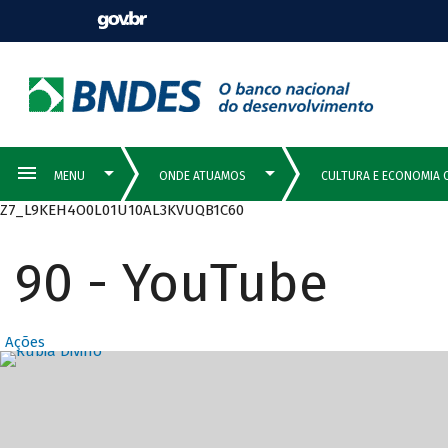
Z7_L9KEH4O0L01U10AL3KVUQB1C60
90 - YouTube
Ações
Destaques Prin