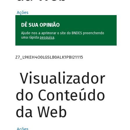
Ações
DÊ SUA OPINIÃO
Ajude-nos a aprimorar o site do BNDES preenchendo
uma rápida
pesquisa
.
Z7_L9KEH4O0LGSLB0ALK1PBI21115
Visualizador
do Conteúdo
da Web
Ações