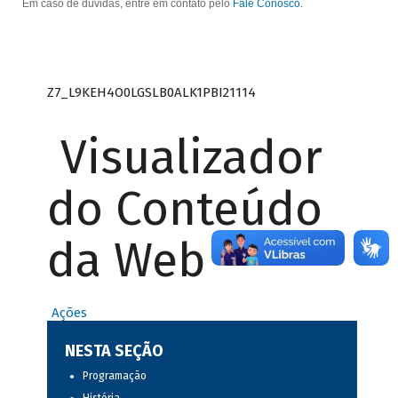
Em caso de dúvidas, entre em contato pelo
Fale Conosco
.
Z7_L9KEH4O0LGSLB0ALK1PBI21114
Visualizador
do Conteúdo
da Web
Ações
NESTA SEÇÃO
Programação