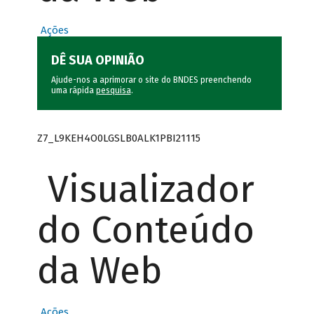
Ações
DÊ SUA OPINIÃO
Ajude-nos a aprimorar o site do BNDES preenchendo
uma rápida
pesquisa
.
Z7_L9KEH4O0LGSLB0ALK1PBI21115
Visualizador
do Conteúdo
da Web
Ações