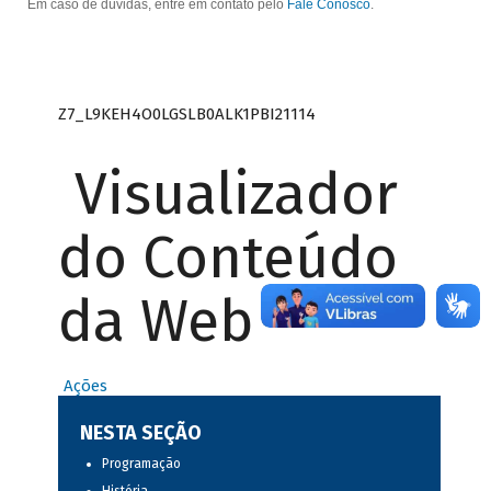
Em caso de dúvidas, entre em contato pelo
Fale Conosco
.
Z7_L9KEH4O0LGSLB0ALK1PBI21114
Visualizador
do Conteúdo
da Web
Ações
NESTA SEÇÃO
Programação